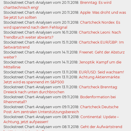
Stockstreet Chart-Analysen vom 20.11.2018:
Brenntag: Es wird
charttechnisch eng!
Stockstreet Chart-Analysen vom 20.11.2018:
Apple: Was droht und was
Sie jetzt tun sollten
Stockstreet Chart-Analysen vom 20.11.2018:
Chartcheck Nordex: Es
wird spannend nach dem Fehlsignal
Stockstreet Chart-Analysen vom 16.11.2018:
Chartcheck Leoni: Nach
Trendbruch weiter abwärts?
Stockstreet Chart-Analysen vom 15.11.2018:
Chartcheck EUR/GBP: Im
Seitwärtstrend
Stockstreet Chart-Analysen vom 14.11.2018:
Freenet: Geht der Absturz
weiter?
Stockstreet Chart-Analysen vom 14.11.2018:
Jenoptik: Kampf um die
Mittellinie
Stockstreet Chart-Analysen vom 13.11.2018:
EUR/USD: Seid wachsam!
Stockstreet Chart-Analysen vom 13.11.2018:
Achtung Aktienmärkte:
Jetzt wird es spannend im S&P500
Stockstreet Chart-Analysen vom 13.11.2018:
Chartcheck Brenntag:
Dreieck nach unten durchbrochen
Stockstreet Chart-Analysen vom 09.11.2018:
Bodenformation bei
Rheinmetall?
Stockstreet Chart-Analysen vom 09.11.2018:
Chartcheck Deutsche
Post: Am zentralen Unterstützungsbereich
Stockstreet Chart-Analysen vom 08.11.2018:
Continental: Update –
Achtung, jetzt aufpassen!
Stockstreet Chart-Analysen vom 08.11.2018:
Geht der Aufwärtstrend