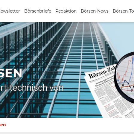
Newsletter
Börsenbriefe
Redaktion
Börsen-News
Börsen-To
SEN
rt-technisch von
sen