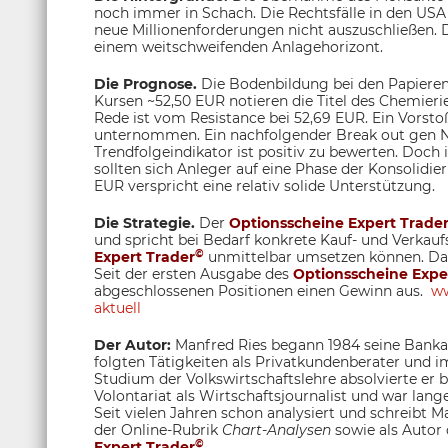
noch immer in Schach. Die Rechtsfälle in den USA
neue Millionenforderungen nicht auszuschließen. D
einem weitschweifenden Anlagehorizont.
Die Prognose.
Die Bodenbildung bei den Papieren 
Kursen ~52,50 EUR notieren die Titel des Chemieri
Rede ist vom Resistance bei 52,69 EUR. Ein Vorst
unternommen. Ein nachfolgender Break out gen N
Trendfolgeindikator ist positiv zu bewerten. Doch
sollten sich Anleger auf eine Phase der Konsolidie
EUR verspricht eine relativ solide Unterstützung.
Die Strategie.
Der
Optionsscheine Expert Trade
und spricht bei Bedarf konkrete Kauf- und Verkau
©
Expert Trader
unmittelbar umsetzen können. Dami
Seit der ersten Ausgabe des
Optionsscheine Expe
abgeschlossenen Positionen einen Gewinn aus.
ww
aktuell
Der Autor:
Manfred Ries begann 1984 seine Bankau
folgten Tätigkeiten als Privatkundenberater und
Studium der Volkswirtschaftslehre absolvierte er
Volontariat als Wirtschaftsjournalist und war lange
Seit vielen Jahren schon analysiert und schreibt M
der Online-Rubrik
Chart-Analysen
sowie als Autor
©
Expert Trader
.