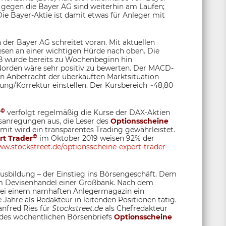
 gegen die Bayer AG sind weiterhin am Laufen;
ie Bayer-Aktie ist damit etwas für Anleger mit
der Bayer AG schreitet voran. Mit aktuellen
esen an einer wichtigen Hürde nach oben. Die
oß wurde bereits zu Wochenbeginn hin
orden wäre sehr positiv zu bewerten. Der MACD-
 in Anbetracht der überkauften Marktsituation
rung/Korrektur einstellen. Der Kursbereich ~48,80
©
r
verfolgt regelmäßig die Kurse der DAX-Aktien
fsanregungen aus, die Leser des
Optionsscheine
t wird ein transparentes Trading gewährleistet.
©
rt Trader
im Oktober 2019 weisen 92% der
w.stockstreet.de/optionsscheine-expert-trader-
sbildung – der Einstieg ins Börsengeschäft. Dem
 im Devisenhandel einer Großbank. Nach dem
 bei einem namhaften Anlegermagazin ein
 Jahre als Redakteur in leitenden Positionen tätig.
anfred Ries für
Stockstreet.de
als Chefredakteur
 des wöchentlichen Börsenbriefs
Optionsscheine