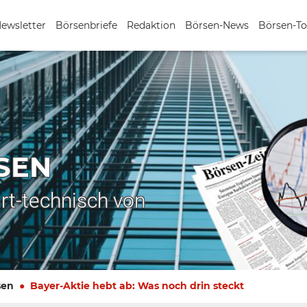
Newsletter
Börsenbriefe
Redaktion
Börsen-News
Börsen-To
SEN
rt-technisch von
sen
Bayer-Aktie hebt ab: Was noch drin steckt