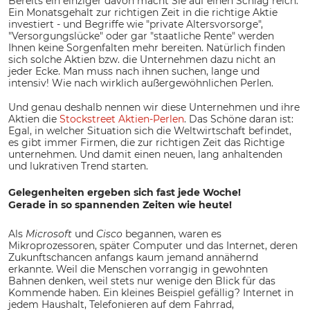
Bereits ein einziger davon macht Sie auf einen Schlag reich:
Ein Monatsgehalt zur richtigen Zeit in die richtige Aktie
investiert - und Begriffe wie "private Altersvorsorge",
"Versorgungslücke" oder gar "staatliche Rente" werden
Ihnen keine Sorgenfalten mehr bereiten. Natürlich finden
sich solche Aktien bzw. die Unternehmen dazu nicht an
jeder Ecke. Man muss nach ihnen suchen, lange und
intensiv! Wie nach wirklich außergewöhnlichen Perlen.
Und genau deshalb nennen wir diese Unternehmen und ihre
Aktien die
Stockstreet Aktien-Perlen
. Das Schöne daran ist:
Egal, in welcher Situation sich die Weltwirtschaft befindet,
es gibt immer Firmen, die zur richtigen Zeit das Richtige
unternehmen. Und damit einen neuen, lang anhaltenden
und lukrativen Trend starten.
Gelegenheiten ergeben sich fast jede Woche!
Gerade in so spannenden Zeiten wie heute!
Als
Microsoft
und
Cisco
begannen, waren es
Mikroprozessoren, später Computer und das Internet, deren
Zukunftschancen anfangs kaum jemand annähernd
erkannte. Weil die Menschen vorrangig in gewohnten
Bahnen denken, weil stets nur wenige den Blick für das
Kommende haben. Ein kleines Beispiel gefällig? Internet in
jedem Haushalt, Telefonieren auf dem Fahrrad,