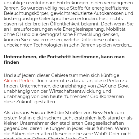
unzählige revolutionäre Entdeckungen in den vergangenen
Jahren. So wurden völlig neue Stoffe für energieeffiziente
Beleuchtungskörper, gewichtsreduzierte Autokarossen und
kostengünstige Gelenkprothesen erfunden. Fast nichts
davon ist der breiten Öffentlichkeit bekannt. Doch wenn Sie
an Herausforderungen wie Energieeinsparung, Mobilität
ohne Öl und die demografische Entwicklung denken,
können Sie etwa ermessen, welche Rolle diese nahezu
unbekannten Technologien in zehn Jahren spielen werden...
Unternehmen, die Fortschritt bestimmen, kann man
finden
Und auf jedem dieser Gebiete tummeln sich künftige
Aktien-Perlen
. Doch kommt es darauf an, diese Perlen zu
finden. Unternehmen, die unabhängig von
DAX
und
Dow
,
unabhängig von der Wirtschaftsentwicklung und
unabhängig von den heute "führenden" Großkonzernen
diese Zukunft gestalten.
Als
Thomas Edison
1880 die Straßen von
New York
zum
ersten Mal in elektrischem Licht erstrahlen ließ, stand er als
kleiner Unternehmer den etablierten Gasgesellschaften
gegenüber, deren Leitungen in jedes Haus führten. Waren
die Aktien dieser alten Riesen die bessere Wahl? Oder nicht
doch die der
Edison Electric Light Co.
?