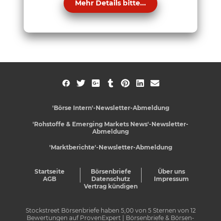
Mehr Details bitte...
'Börse Intern'-Newsletter-Abmeldung
'Rohstoffe & Emerging Markets News'-Newsletter-
Abmeldung
'Marktberichte'-Newsletter-Abmeldung
Startseite
Börsenbriefe
Über uns
AGB
Datenschutz
Impressum
Vertrag kündigen
Stockstreet Börsenbriefe
haben
5,00
von
5
Sternen von
12
Bewertungen auf
ProvenExpert
| Börsenbriefe & Börsen-