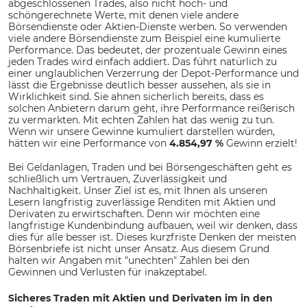
abgeschlossenen Trades, also nicht hoch- und
schöngerechnete Werte, mit denen viele andere
Börsendienste oder Aktien-Dienste werben. So verwenden
viele andere Börsendienste zum Beispiel eine kumulierte
Performance. Das bedeutet, der prozentuale Gewinn eines
jeden Trades wird einfach addiert. Das führt natürlich zu
einer unglaublichen Verzerrung der Depot-Performance und
lässt die Ergebnisse deutlich besser aussehen, als sie in
Wirklichkeit sind. Sie ahnen sicherlich bereits, dass es
solchen Anbietern darum geht, ihre Performance reißerisch
zu vermarkten. Mit echten Zahlen hat das wenig zu tun.
Wenn wir unsere Gewinne kumuliert darstellen würden,
hätten wir eine Performance von
4.854,97 %
Gewinn erzielt!
Bei Geldanlagen, Traden und bei Börsengeschäften geht es
schließlich um Vertrauen, Zuverlässigkeit und
Nachhaltigkeit. Unser Ziel ist es, mit Ihnen als unseren
Lesern langfristig zuverlässige Renditen mit Aktien und
Derivaten zu erwirtschaften. Denn wir möchten eine
langfristige Kundenbindung aufbauen, weil wir denken, dass
dies für alle besser ist. Dieses kurzfriste Denken der meisten
Börsenbriefe ist nicht unser Ansatz. Aus diesem Grund
halten wir Angaben mit "unechten" Zahlen bei den
Gewinnen und Verlusten für inakzeptabel.
Sicheres Traden mit Aktien und Derivaten im in den