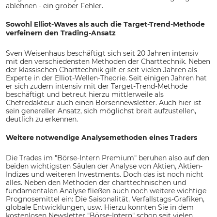
ablehnen - ein grober Fehler.
Sowohl Elliot-Waves als auch die Target-Trend-Methode
verfeinern den Trading-Ansatz
Sven Weisenhaus beschäftigt sich seit 20 Jahren intensiv
mit den verschiedensten Methoden der Charttechnik. Neben
der klassischen Charttechnik gilt er seit vielen Jahren als
Experte in der Elliot-Wellen-Theorie. Seit einigen Jahren hat
er sich zudem intensiv mit der Target-Trend-Methode
beschäftigt und betreut hierzu mittlerweile als
Chefredakteur auch einen Börsennewsletter. Auch hier ist
sein genereller Ansatz, sich möglichst breit aufzustellen,
deutlich zu erkennen.
Weitere notwendige Analysemethoden eines Traders
Die Trades im "Börse-Intern Premium" beruhen also auf den
beiden wichtigsten Säulen der Analyse von Aktien, Aktien-
Indizes und weiteren Investments. Doch das ist noch nicht
alles. Neben den Methoden der charttechnischen und
fundamentalen Analyse fließen auch noch weitere wichtige
Prognosemittel ein: Die Saisonalität, Verfallstags-Grafiken,
globale Entwicklungen, usw. Hierzu konnten Sie in dem
kostenlosen Newsletter "Börse-Intern" schon seit vielen