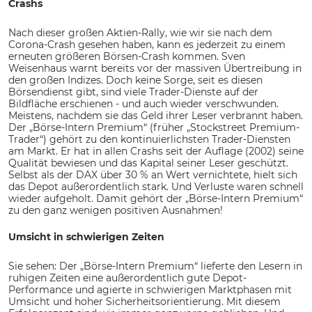
Crashs
Nach dieser großen Aktien-Rally, wie wir sie nach dem
Corona-Crash gesehen haben, kann es jederzeit zu einem
erneuten größeren Börsen-Crash kommen. Sven
Weisenhaus warnt bereits vor der massiven Übertreibung in
den großen Indizes. Doch keine Sorge, seit es diesen
Börsendienst gibt, sind viele Trader-Dienste auf der
Bildfläche erschienen - und auch wieder verschwunden.
Meistens, nachdem sie das Geld ihrer Leser verbrannt haben.
Der „Börse-Intern Premium“ (früher „Stockstreet Premium-
Trader“) gehört zu den kontinuierlichsten Trader-Diensten
am Markt. Er hat in allen Crashs seit der Auflage (2002) seine
Qualität bewiesen und das Kapital seiner Leser geschützt.
Selbst als der DAX über 30 % an Wert vernichtete, hielt sich
das Depot außerordentlich stark. Und Verluste waren schnell
wieder aufgeholt. Damit gehört der „Börse-Intern Premium“
zu den ganz wenigen positiven Ausnahmen!
Umsicht in schwierigen Zeiten
Sie sehen: Der „Börse-Intern Premium“ lieferte den Lesern in
ruhigen Zeiten eine außerordentlich gute Depot-
Performance und agierte in schwierigen Marktphasen mit
Umsicht und hoher Sicherheitsorientierung. Mit diesem