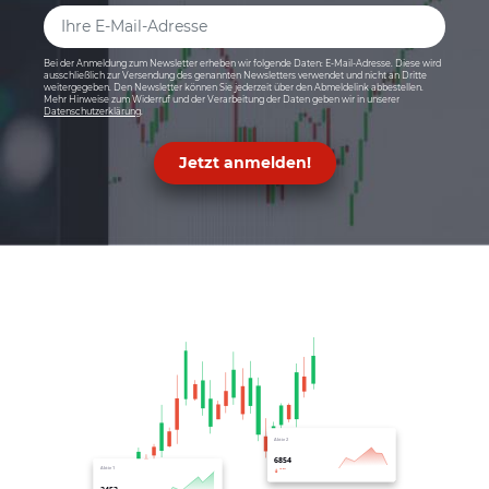
Bei der Anmeldung zum Newsletter erheben wir folgende Daten: E-Mail-Adresse. Diese wird
ausschließlich zur Versendung des genannten Newsletters verwendet und nicht an Dritte
weitergegeben. Den Newsletter können Sie jederzeit über den Abmeldelink abbestellen.
Mehr Hinweise zum Widerruf und der Verarbeitung der Daten geben wir in unserer
Datenschutzerklärung
.
Jetzt anmelden!