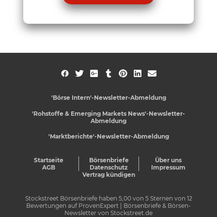
'Börse Intern'-Newsletter-Abmeldung
'Rohstoffe & Emerging Markets News'-Newsletter-
Abmeldung
'Marktberichte'-Newsletter-Abmeldung
Startseite
Börsenbriefe
Über uns
AGB
Datenschutz
Impressum
Vertrag kündigen
Stockstreet Börsenbriefe
haben
5,00
von
5
Sternen von
12
Bewertungen auf
ProvenExpert
| Börsenbriefe & Börsen-
Newsletter von Stockstreet.de