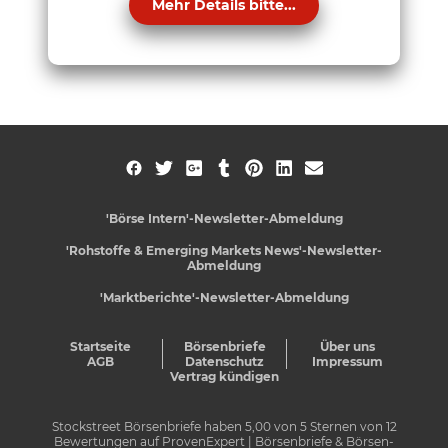
Mehr Details bitte...
'Börse Intern'-Newsletter-Abmeldung
'Rohstoffe & Emerging Markets News'-Newsletter-
Abmeldung
'Marktberichte'-Newsletter-Abmeldung
Startseite
Börsenbriefe
Über uns
AGB
Datenschutz
Impressum
Vertrag kündigen
Stockstreet Börsenbriefe
haben
5,00
von
5
Sternen von
12
Bewertungen auf
ProvenExpert
| Börsenbriefe & Börsen-