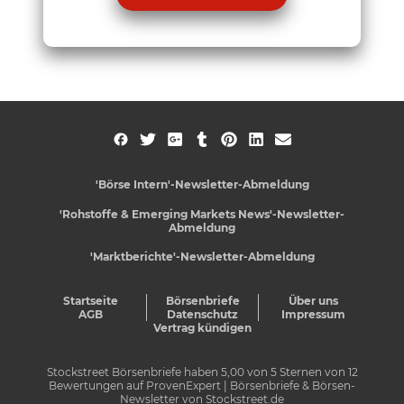
'Börse Intern'-Newsletter-Abmeldung
'Rohstoffe & Emerging Markets News'-Newsletter-
Abmeldung
'Marktberichte'-Newsletter-Abmeldung
Startseite
Börsenbriefe
Über uns
AGB
Datenschutz
Impressum
Vertrag kündigen
Stockstreet Börsenbriefe
haben
5,00
von
5
Sternen von
12
Bewertungen auf
ProvenExpert
| Börsenbriefe & Börsen-
Newsletter von Stockstreet.de