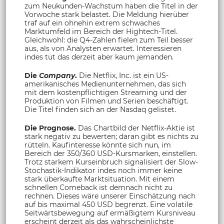
zum Neukunden-Wachstum haben die Titel in der
Vorwoche stark belastet. Die Meldung hierüber
traf auf ein ohnehin extrem schwaches
Marktumfeld im Bereich der Hightech-Titel.
Gleichwohl: die Q4-Zahlen fielen zum Teil besser
aus, als von Analysten erwartet. Interessieren
indes tut das derzeit aber kaum jemanden.
Die
Company
.
Die Netflix, Inc. ist ein US-
amerikanisches Medienunternehmen, das sich
mit dem kostenpflichtigen Streaming und der
Produktion von Filmen und Serien beschäftigt.
Die Titel finden sich an der Nasdaq gelistet.
Die Prognose.
Das Chartbild der Netflix-Aktie ist
stark negativ zu bewerten; daran gibt es nichts zu
rütteln. Kaufinteresse könnte sich nun, im
Bereich der 350/360 USD-Kursmarken, einstellen.
Trotz starkem Kurseinbruch signalisiert der Slow-
Stochastik-Indikator indes noch immer keine
stark überkaufte Marktsituation. Mit einem
schnellen Comeback ist demnach nicht zu
rechnen. Dieses wäre unserer Einschätzung nach
auf bis maximal 450 USD begrenzt. Eine volatile
Seitwärtsbewegung auf ermäßigtem Kursniveau
erscheint derzeit als das wahrscheinlichste