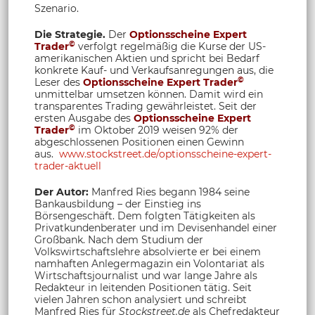
Szenario.
Die Strategie.
Der
Optionsscheine Expert
©
Trader
verfolgt regelmäßig die Kurse der US-
amerikanischen Aktien und spricht bei Bedarf
konkrete Kauf- und Verkaufsanregungen aus, die
©
Leser des
Optionsscheine Expert Trader
unmittelbar umsetzen können. Damit wird ein
transparentes Trading gewährleistet. Seit der
ersten Ausgabe des
Optionsscheine Expert
©
Trader
im Oktober 2019 weisen 92% der
abgeschlossenen Positionen einen Gewinn
aus.
www.stockstreet.de/optionsscheine-expert-
trader-aktuell
Der Autor:
Manfred Ries begann 1984 seine
Bankausbildung – der Einstieg ins
Börsengeschäft. Dem folgten Tätigkeiten als
Privatkundenberater und im Devisenhandel einer
Großbank. Nach dem Studium der
Volkswirtschaftslehre absolvierte er bei einem
namhaften Anlegermagazin ein Volontariat als
Wirtschaftsjournalist und war lange Jahre als
Redakteur in leitenden Positionen tätig. Seit
vielen Jahren schon analysiert und schreibt
Manfred Ries für
Stockstreet.de
als Chefredakteur