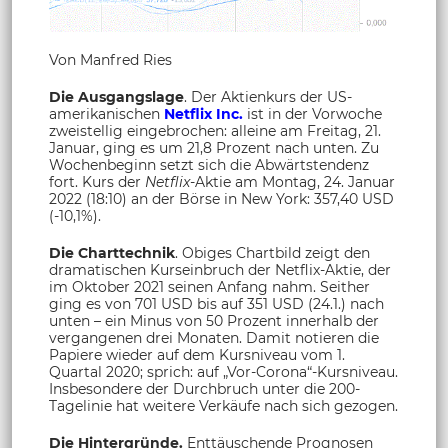
Von Manfred Ries
Die Ausgangslage
. Der Aktienkurs der US-
amerikanischen
Netflix Inc.
ist in der Vorwoche
zweistellig eingebrochen: alleine am Freitag, 21.
Januar, ging es um 21,8 Prozent nach unten. Zu
Wochenbeginn setzt sich die Abwärtstendenz
fort. Kurs der
Netflix
-Aktie am Montag, 24. Januar
2022 (18:10) an der Börse in New York: 357,40 USD
(-10,1%).
Die Charttechnik
. Obiges Chartbild zeigt den
dramatischen Kurseinbruch der Netflix-Aktie, der
im Oktober 2021 seinen Anfang nahm. Seither
ging es von 701 USD bis auf 351 USD (24.1.) nach
unten – ein Minus von 50 Prozent innerhalb der
vergangenen drei Monaten. Damit notieren die
Papiere wieder auf dem Kursniveau vom 1.
Quartal 2020; sprich: auf „Vor-Corona“-Kursniveau.
Insbesondere der Durchbruch unter die 200-
Tagelinie hat weitere Verkäufe nach sich gezogen.
Die Hintergründe.
Enttäuschende Prognosen