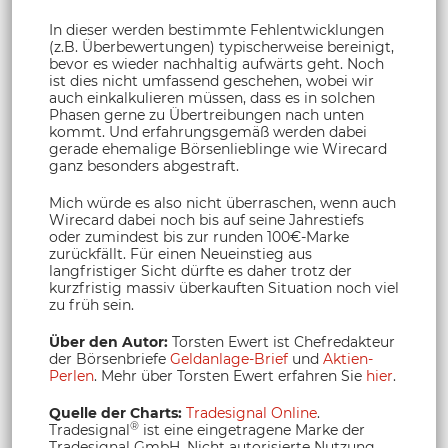
In dieser werden bestimmte Fehlentwicklungen
(z.B. Überbewertungen) typischerweise bereinigt,
bevor es wieder nachhaltig aufwärts geht. Noch
ist dies nicht umfassend geschehen, wobei wir
auch einkalkulieren müssen, dass es in solchen
Phasen gerne zu Übertreibungen nach unten
kommt. Und erfahrungsgemäß werden dabei
gerade ehemalige Börsenlieblinge wie Wirecard
ganz besonders abgestraft.
Mich würde es also nicht überraschen, wenn auch
Wirecard dabei noch bis auf seine Jahrestiefs
oder zumindest bis zur runden 100€-Marke
zurückfällt. Für einen Neueinstieg aus
langfristiger Sicht dürfte es daher trotz der
kurzfristig massiv überkauften Situation noch viel
zu früh sein.
Über den Autor:
Torsten Ewert ist Chefredakteur
der Börsenbriefe
Geldanlage-Brief
und
Aktien-
Perlen
. Mehr über Torsten Ewert erfahren Sie
hier
.
Quelle der Charts:
Tradesignal Online
.
®
Tradesignal
ist eine eingetragene Marke der
Tradesignal GmbH. Nicht autorisierte Nutzung