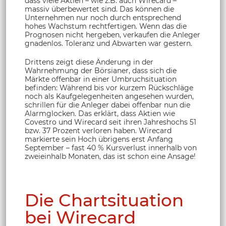
dass viele Aktien – wie z.B. auch Wirecard –
massiv überbewertet sind. Das können die
Unternehmen nur noch durch entsprechend
hohes Wachstum rechtfertigen. Wenn das die
Prognosen nicht hergeben, verkaufen die Anleger
gnadenlos. Toleranz und Abwarten war gestern.
Drittens zeigt diese Änderung in der
Wahrnehmung der Börsianer, dass sich die
Märkte offenbar in einer Umbruchsituation
befinden: Während bis vor kurzem Rückschläge
noch als Kaufgelegenheiten angesehen wurden,
schrillen für die Anleger dabei offenbar nun die
Alarmglocken. Das erklärt, dass Aktien wie
Covestro und Wirecard seit ihren Jahreshochs 51
bzw. 37 Prozent verloren haben. Wirecard
markierte sein Hoch übrigens erst Anfang
September – fast 40 % Kursverlust innerhalb von
zweieinhalb Monaten, das ist schon eine Ansage!
Die Chartsituation
bei Wirecard