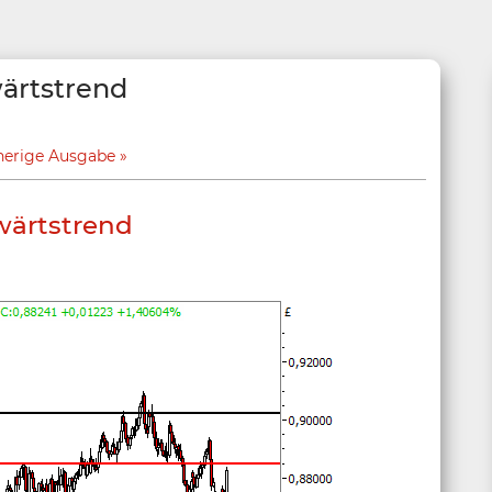
ärtstrend
herige Ausgabe
wärtstrend