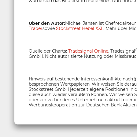
würde sich das Bild erst im Falle eines Durchbruch
Über den Autor:
Michael Jansen ist Chefredakteur
Trader
sowie
Stockstreet Hebel XXL
. Mehr über Mic
Quelle der Charts:
Tradesignal Online
. Tradesignal
GmbH. Nicht autorisierte Nutzung oder Missbrauch
Hinweis auf bestehende Interessenkonflikte nach 
besprochenen Wertpapieren: Wir weisen Sie darauf 
Stockstreet GmbH jederzeit eigene Positionen in 
diese auch wieder veräußern können. Wir weisen Si
oder ein verbundenes Unternehmen aktuell oder in
Werbungskooperation zur Deutschen Bank Aktieng