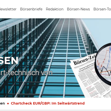
Newsletter
Börsenbriefe
Redaktion
Börsen-News
Börsen-To
SEN
rt-technisch von
sen
Chartcheck EUR/GBP: Im Seitwärtstrend