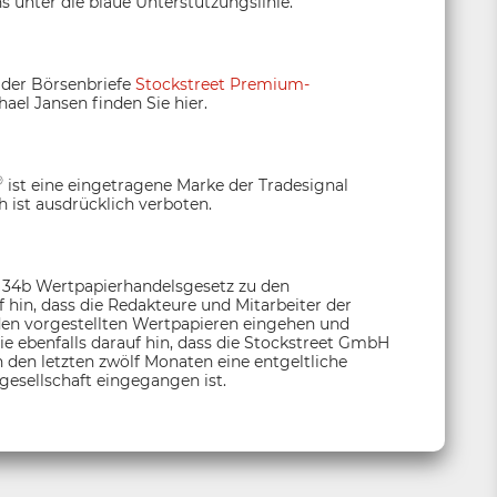
s unter die blaue Unterstützungslinie.
 der Börsenbriefe
Stockstreet Premium-
hael Jansen finden Sie hier.
®
ist eine eingetragene Marke der Tradesignal
 ist ausdrücklich verboten.
§ 34b Wertpapierhandelsgesetz zu den
hin, dass die Redakteure und Mitarbeiter der
den vorgestellten Wertpapieren eingehen und
e ebenfalls darauf hin, dass die Stockstreet GmbH
 den letzten zwölf Monaten eine entgeltliche
esellschaft eingegangen ist.