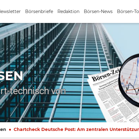
Newsletter
Börsenbriefe
Redaktion
Börsen-News
Börsen-To
SEN
rt-technisch von
sen
Chartcheck Deutsche Post: Am zentralen Unterstützu