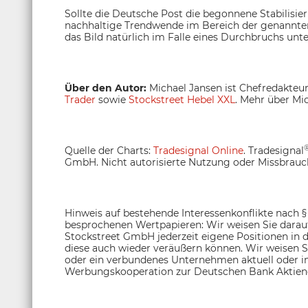
Sollte die Deutsche Post die begonnene Stabilisie
nachhaltige Trendwende im Bereich der genannten
das Bild natürlich im Falle eines Durchbruchs unt
Über den Autor:
Michael Jansen ist Chefredakteu
Trader
sowie
Stockstreet Hebel XXL
. Mehr über Mic
Quelle der Charts:
Tradesignal Online
. Tradesignal
GmbH. Nicht autorisierte Nutzung oder Missbrauch
Hinweis auf bestehende Interessenkonflikte nach 
besprochenen Wertpapieren: Wir weisen Sie darauf 
Stockstreet GmbH jederzeit eigene Positionen in 
diese auch wieder veräußern können. Wir weisen Si
oder ein verbundenes Unternehmen aktuell oder in
Werbungskooperation zur Deutschen Bank Aktieng