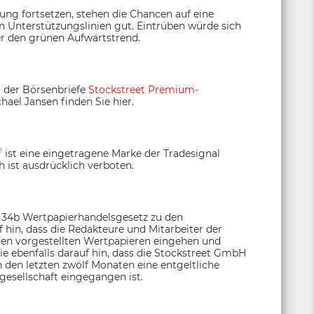
rung fortsetzen, stehen die Chancen auf eine
 Unterstützungslinien gut. Eintrüben würde sich
er den grünen Aufwärtstrend.
r der Börsenbriefe
Stockstreet Premium-
hael Jansen finden Sie hier.
®
ist eine eingetragene Marke der Tradesignal
 ist ausdrücklich verboten.
§ 34b Wertpapierhandelsgesetz zu den
hin, dass die Redakteure und Mitarbeiter der
den vorgestellten Wertpapieren eingehen und
e ebenfalls darauf hin, dass die Stockstreet GmbH
 den letzten zwölf Monaten eine entgeltliche
esellschaft eingegangen ist.