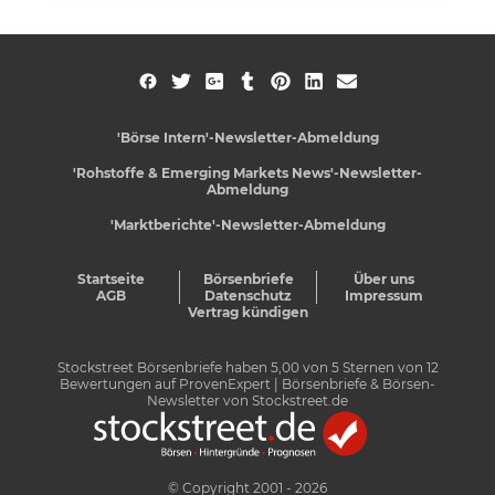
'Börse Intern'-Newsletter-Abmeldung
'Rohstoffe & Emerging Markets News'-Newsletter-
Abmeldung
'Marktberichte'-Newsletter-Abmeldung
Startseite
Börsenbriefe
Über uns
AGB
Datenschutz
Impressum
Vertrag kündigen
Stockstreet Börsenbriefe
haben
5,00
von
5
Sternen von
12
Bewertungen auf
ProvenExpert
| Börsenbriefe & Börsen-
Newsletter von Stockstreet.de
© Copyright 2001 - 2026