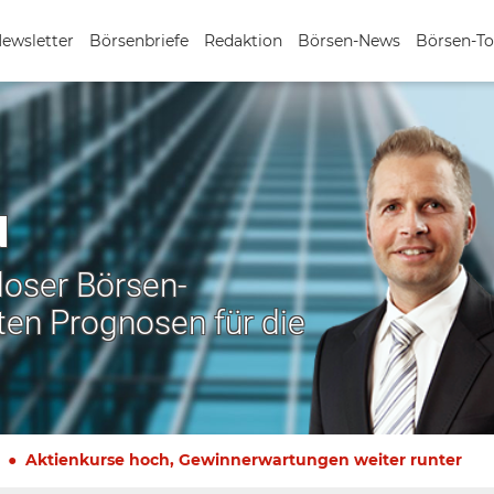
Newsletter
Börsenbriefe
Redaktion
Börsen-News
Börsen-To
N
nloser Börsen-
ten Prognosen für die
Aktienkurse hoch, Gewinnerwartungen weiter runter