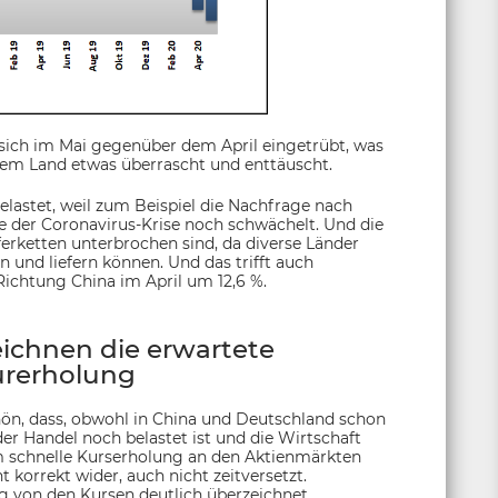
sich im Mai gegenüber dem April eingetrübt, was
dem Land etwas überrascht und enttäuscht.
belastet, weil zum Beispiel die Nachfrage nach
e der Coronavirus-Krise noch schwächelt. Und die
erketten unterbrochen sind, da diverse Länder
 und liefern können. Und das trifft auch
ichtung China im April um 12,6 %.
ichnen die erwartete
rerholung
hön, dass, obwohl in China und Deutschland schon
r Handel noch belastet ist und die Wirtschaft
em schnelle Kurserholung an den Aktienmärkten
 korrekt wider, auch nicht zeitversetzt.
g von den Kursen deutlich überzeichnet.