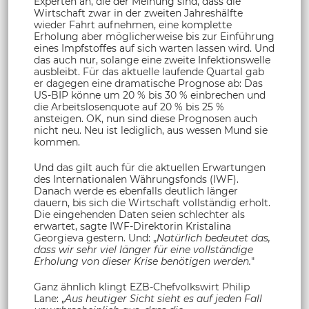
Experten an, die der Meinung sind, dass die
Wirtschaft zwar in der zweiten Jahreshälfte
wieder Fahrt aufnehmen, eine komplette
Erholung aber möglicherweise bis zur Einführung
eines Impfstoffes auf sich warten lassen wird. Und
das auch nur, solange eine zweite Infektionswelle
ausbleibt. Für das aktuelle laufende Quartal gab
er dagegen eine dramatische Prognose ab: Das
US-BIP könne um 20 % bis 30 % einbrechen und
die Arbeitslosenquote auf 20 % bis 25 %
ansteigen. OK, nun sind diese Prognosen auch
nicht neu. Neu ist lediglich, aus wessen Mund sie
kommen.
Und das gilt auch für die aktuellen Erwartungen
des Internationalen Währungsfonds (IWF).
Danach werde es ebenfalls deutlich länger
dauern, bis sich die Wirtschaft vollständig erholt.
Die eingehenden Daten seien schlechter als
erwartet, sagte IWF-Direktorin Kristalina
Georgieva gestern. Und: „
Natürlich bedeutet das,
dass wir sehr viel länger für eine vollständige
Erholung von dieser Krise benötigen werden.
"
Ganz ähnlich klingt EZB-Chefvolkswirt Philip
Lane: „
Aus heutiger Sicht sieht es auf jeden Fall