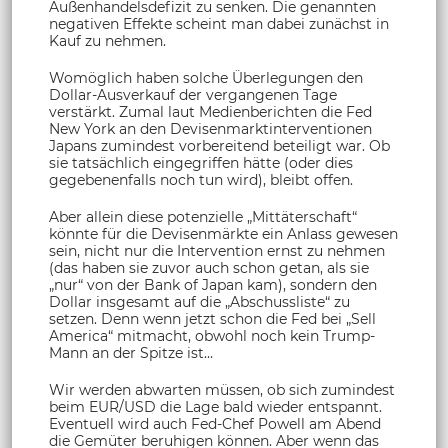
Außenhandelsdefizit zu senken. Die genannten
negativen Effekte scheint man dabei zunächst in
Kauf zu nehmen.
Womöglich haben solche Überlegungen den
Dollar-Ausverkauf der vergangenen Tage
verstärkt. Zumal laut Medienberichten die Fed
New York an den Devisenmarktinterventionen
Japans zumindest vorbereitend beteiligt war. Ob
sie tatsächlich eingegriffen hätte (oder dies
gegebenenfalls noch tun wird), bleibt offen.
Aber allein diese potenzielle „Mittäterschaft“
könnte für die Devisenmärkte ein Anlass gewesen
sein, nicht nur die Intervention ernst zu nehmen
(das haben sie zuvor auch schon getan, als sie
„nur“ von der Bank of Japan kam), sondern den
Dollar insgesamt auf die „Abschussliste“ zu
setzen. Denn wenn jetzt schon die Fed bei „Sell
America“ mitmacht, obwohl noch kein Trump-
Mann an der Spitze ist…
Wir werden abwarten müssen, ob sich zumindest
beim EUR/USD die Lage bald wieder entspannt.
Eventuell wird auch Fed-Chef Powell am Abend
die Gemüter beruhigen können. Aber wenn das