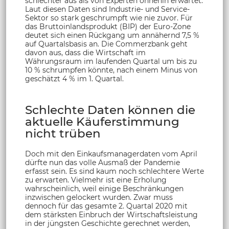
schlechter aus als von Experten ohnehin erwartet.
Laut diesen Daten sind Industrie- und Service-
Sektor so stark geschrumpft wie nie zuvor. Für
das Bruttoinlandsprodukt (BIP) der Euro-Zone
deutet sich einen Rückgang um annähernd 7,5 %
auf Quartalsbasis an. Die Commerzbank geht
davon aus, dass die Wirtschaft im
Währungsraum im laufenden Quartal um bis zu
10 % schrumpfen könnte, nach einem Minus von
geschätzt 4 % im 1. Quartal.
Schlechte Daten können die
aktuelle Käuferstimmung
nicht trüben
Doch mit den Einkaufsmanagerdaten vom April
dürfte nun das volle Ausmaß der Pandemie
erfasst sein. Es sind kaum noch schlechtere Werte
zu erwarten. Vielmehr ist eine Erholung
wahrscheinlich, weil einige Beschränkungen
inzwischen gelockert wurden. Zwar muss
dennoch für das gesamte 2. Quartal 2020 mit
dem stärksten Einbruch der Wirtschaftsleistung
in der jüngsten Geschichte gerechnet werden,