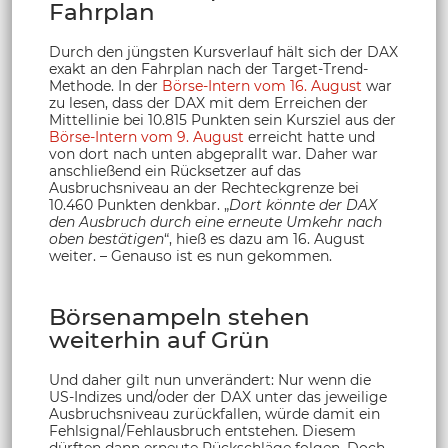
Fahrplan
Durch den jüngsten Kursverlauf hält sich der DAX
exakt an den Fahrplan nach der Target-Trend-
Methode. In der
Börse-Intern vom 16. August
war
zu lesen, dass der DAX mit dem Erreichen der
Mittellinie bei 10.815 Punkten sein Kursziel aus der
Börse-Intern vom 9. August
erreicht hatte und
von dort nach unten abgeprallt war. Daher war
anschließend ein Rücksetzer auf das
Ausbruchsniveau an der Rechteckgrenze bei
10.460 Punkten denkbar. „
Dort könnte der DAX
den Ausbruch durch eine erneute Umkehr nach
oben bestätigen
“, hieß es dazu am 16. August
weiter. – Genauso ist es nun gekommen.
Börsenampeln stehen
weiterhin auf Grün
Und daher gilt nun unverändert: Nur wenn die
US-Indizes und/oder der DAX unter das jeweilige
Ausbruchsniveau zurückfallen, würde damit ein
Fehlsignal/Fehlausbruch entstehen. Diesem
dürften dann erneute Rückschläge folgen. Doch