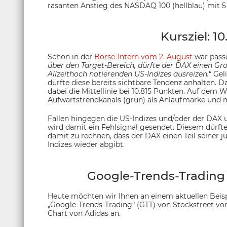
rasanten Anstieg des NASDAQ 100 (hellblau) mit 5
Kursziel: 1
Schon in der
Börse-Intern vom 2. August
war passe
über den Target-Bereich, dürfte der DAX einen Groß
Allzeithoch notierenden US-Indizes ausreizen.
“ Ge
dürfte diese bereits sichtbare Tendenz anhalten. D
dabei die Mittellinie bei 10.815 Punkten. Auf dem W
Aufwärtstrendkanals (grün) als Anlaufmarke und
Fallen hingegen die US-Indizes und/oder der DAX 
wird damit ein Fehlsignal gesendet. Diesem dürft
damit zu rechnen, dass der DAX einen Teil seine
Indizes wieder abgibt.
Google-Trends-Trading 
Heute möchten wir Ihnen an einem aktuellen Beisp
„Google-Trends-Trading“ (GTT) von Stockstreet vor
Chart von Adidas an.