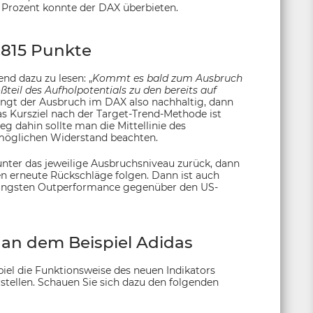
 Prozent konnte der DAX überbieten.
0.815 Punkte
nd dazu zu lesen: „
Kommt es bald zum Ausbruch
teil des Aufholpotentials zu den bereits auf
lingt der Ausbruch im DAX also nachhaltig, dann
as Kursziel nach der Target-Trend-Methode ist
eg dahin sollte man die Mittellinie des
 möglichen Widerstand beachten.
unter das jeweilige Ausbruchsniveau zurück, dann
en erneute Rückschläge folgen. Dann ist auch
r jüngsten Outperformance gegenüber den US-
an dem Beispiel Adidas
iel die Funktionsweise des neuen Indikators
stellen. Schauen Sie sich dazu den folgenden