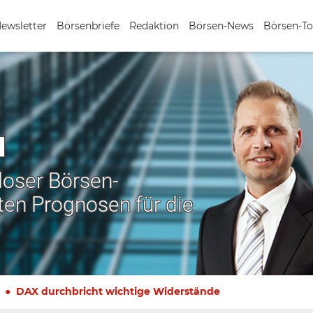
Newsletter
Börsenbriefe
Redaktion
Börsen-News
Börsen-To
N
nloser Börsen-
ten Prognosen für die
DAX durchbricht wichtige Widerstände