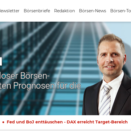
Newsletter
Börsenbriefe
Redaktion
Börsen-News
Börsen-To
N
nloser Börsen-
ten Prognosen für die
Fed und BoJ enttäuschen - DAX erreicht Target-Bereich