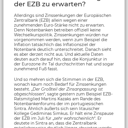
der EZB zu erwarten?
Allerdings sind Zinssenkungen der Europäischen
Zentralbank (EZB) allein wegen einer
zunehmenden Euro-Stärke nicht zu erwarten.
Denn Notenbanken betreiben offiziell keine
Wechselkurspolitik. Zinssenkungen würden nur
vorgenommen werden, wenn zum Beispiel die
Inflation tatsächlich das Inflationsziel der
Notenbank deutlich unterschreitet. Danach sieht
es aber derzeit nicht aus. Und aktuelle Daten
deuten auch darauf hin, dass die Konjunktur in
der Eurozone ihr Tal durchschritten hat und sogar
zunehmend Fuß fasst.
Und so mehren sich die Stimmen in der EZB,
wonach kaum noch Bedarf für Zinssenkungen
besteht. „
Der Großteil der Zinsanpassung ist
abgeschlossen
“, sagte gestern zum Beispiel EZB-
Ratsmitglied Martins Kazaks am Rande des
Notenbankenforums der im portugiesischen
Sintra. Ähnlich äußerts sich sein litauischer
Kollege Gediminas Simkus. Er hält eine Zinspause
der EZB im Juli für „
sehr wahrscheinlich
“. Er
deutete in Sintra an, dass die Zentralbank