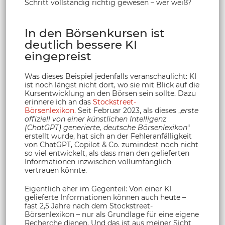
Schritt vollständig richtig gewesen – wer weiß?
In den Börsenkursen ist
deutlich bessere KI
eingepreist
Was dieses Beispiel jedenfalls veranschaulicht: KI
ist noch längst nicht dort, wo sie mit Blick auf die
Kursentwicklung an den Börsen sein sollte. Dazu
erinnere ich an das
Stockstreet-
Börsenlexikon
. Seit Februar 2023, als dieses „
erste
offiziell von einer künstlichen Intelligenz
(ChatGPT) generierte, deutsche Börsenlexikon
“
erstellt wurde, hat sich an der Fehleranfälligkeit
von ChatGPT, Copilot & Co. zumindest noch nicht
so viel entwickelt, als dass man den gelieferten
Informationen inzwischen vollumfänglich
vertrauen könnte.
Eigentlich eher im Gegenteil: Von einer KI
gelieferte Informationen können auch heute –
fast 2,5 Jahre nach dem Stockstreet-
Börsenlexikon – nur als Grundlage für eine eigene
Recherche dienen. Und das ist aus meiner Sicht