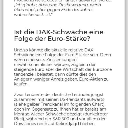
möglicherweise deutlich länger abwarten werde:
„
Ich glaube, dass eine Zinsbewegung, wenn
überhaupt, eher gegen Ende des Jahres
wahrscheinlich ist.
“
Ist die DAX-Schwäche eine
Folge der Euro-Stärke?
Und so könnte die aktuelle relative DAX-
Schwäche eine Folge der Euro-Stärke sein. Denn
wenn einerseits Zinssenkungen
unwahrscheinlicher werden, zugleich der
steigende Euro aber die Wirtschaft der Eurozone
tendenziell belastet, dann dürfte dies den
Anlegern weniger Anreiz geben, Euro-Aktien zu
kaufen.
Zwar tendierte der deutsche Leitindex jüngst
zusammen mit seinen US-Pendants aufwärts
(siehe gelber Trendkanal im folgenden Chart),
doch im Gegensatz zu ihnen hat er bereits am
Montag wieder Schwäche gezeigt (dunkelroter
Pfeil), während der S&P 500 und vor allem der
Dow Jones noch auf Rekordjagd blieben.