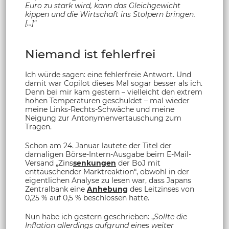
Euro zu stark wird, kann das Gleichgewicht
kippen und die Wirtschaft ins Stolpern bringen.
[…]“
Niemand ist fehlerfrei
Ich würde sagen: eine fehlerfreie Antwort. Und
damit war Copilot dieses Mal sogar besser als ich.
Denn bei mir kam gestern – vielleicht den extrem
hohen Temperaturen geschuldet – mal wieder
meine Links-Rechts-Schwäche und meine
Neigung zur Antonymenvertauschung zum
Tragen.
Schon am 24. Januar lautete der Titel der
damaligen Börse-Intern-Ausgabe beim E-Mail-
Versand „Zins
senkungen
der BoJ mit
enttäuschender Marktreaktion“, obwohl in der
eigentlichen Analyse zu lesen war, dass Japans
Zentralbank eine
Anhebung
des Leitzinses von
0,25 % auf 0,5 % beschlossen hatte.
Nun habe ich gestern geschrieben: „
Sollte die
Inflation allerdings aufgrund eines weiter