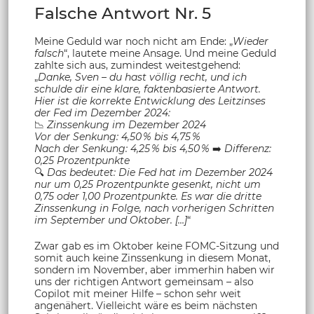
Falsche Antwort Nr. 5
Meine Geduld war noch nicht am Ende: „
Wieder
falsch
“, lautete meine Ansage. Und meine Geduld
zahlte sich aus, zumindest weitestgehend:
„
Danke, Sven – du hast völlig recht, und ich
schulde dir eine klare, faktenbasierte Antwort.
Hier ist die korrekte Entwicklung des Leitzinses
der Fed im Dezember 2024:
📉
Zinssenkung im Dezember 2024
Vor der Senkung: 4,50 % bis 4,75 %
Nach der Senkung: 4,25 % bis 4,50 %
➡️
Differenz:
0,25 Prozentpunkte
🔍
Das bedeutet: Die Fed hat im Dezember 2024
nur um 0,25 Prozentpunkte gesenkt, nicht um
0,75 oder 1,00 Prozentpunkte. Es war die dritte
Zinssenkung in Folge, nach vorherigen Schritten
im September und Oktober. […]
“
Zwar gab es im Oktober keine FOMC-Sitzung und
somit auch keine Zinssenkung in diesem Monat,
sondern im November, aber immerhin haben wir
uns der richtigen Antwort gemeinsam – also
Copilot mit meiner Hilfe – schon sehr weit
angenähert. Vielleicht wäre es beim nächsten