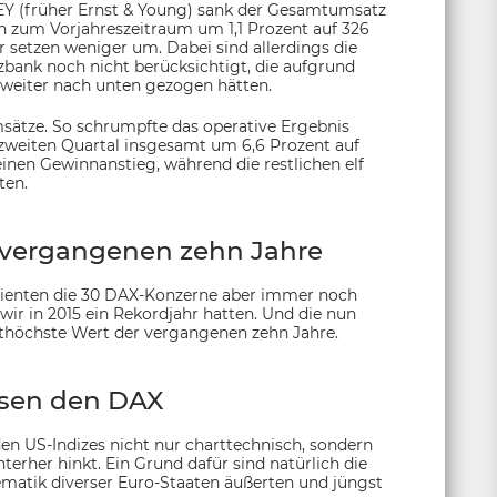
 (früher Ernst & Young) sank der Gesamtumsatz
h zum Vorjahreszeitraum um 1,1 Prozent auf 326
er setzen weniger um. Dabei sind allerdings die
ank noch nicht berücksichtigt, die aufgrund
weiter nach unten gezogen hätten.
sätze. So schrumpfte das operative Ergebnis
zweiten Quartal insgesamt um 6,6 Prozent auf
einen Gewinnanstieg, während die restlichen elf
ten.
 vergangenen zehn Jahre
erdienten die 30 DAX-Konzerne aber immer noch
ir in 2015 ein Rekordjahr hatten. Und die nun
eithöchste Wert der vergangenen zehn Jahre.
sen den DAX
en US-Indizes nicht nur charttechnisch, sondern
erher hinkt. Ein Grund dafür sind natürlich die
lematik diverser Euro-Staaten äußerten und jüngst