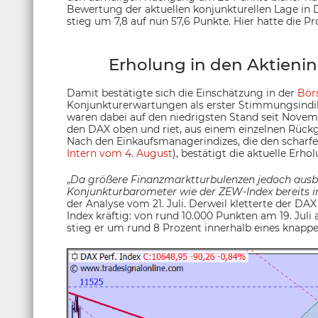
Bewertung der aktuellen konjunkturellen Lage in D
stieg um 7,8 auf nun 57,6 Punkte. Hier hatte die P
Erholung in den Aktieni
Damit bestätigte sich die Einschätzung in der
Börs
Konjunkturerwartungen als erster Stimmungsindik
waren dabei auf den niedrigsten Stand seit Novemb
den DAX oben und riet, aus einem einzelnen Rückg
Nach den Einkaufsmanagerindizes, die den schar
Intern vom 4. August
), bestätigt die aktuelle Er
„
Da größere Finanzmarktturbulenzen jedoch ausbli
Konjunkturbarometer wie der ZEW-Index bereits
der Analyse vom 21. Juli. Derweil kletterte der 
Index kräftig: von rund 10.000 Punkten am 19. Juli
stieg er um rund 8 Prozent innerhalb eines knappe