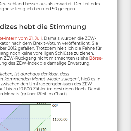
eutschland besser aus als erwartet. Der Teilindex
rognose lediglich bei rund 50 gelegen.
ndizes hebt die Stimmung
e-Intern vom 21. Juli
. Damals wurden die ZEW-
ator nach dem Brexit-Votum veröffentlicht. Sie
er 2012 gefallen. Trotzdem hielt ich die Fahne für
ang noch keine voreiligen Schlüsse zu ziehen.
fen ZEW-Rückgang nicht mitmachten (siehe
Börse-
holung des ZEW-Index die damalige Erwartung.
eben, ist durchaus denkbar, dass
 im kommenden Monat wieder zulegen
“, hieß es in
DAX zwischen den Umfrageergebnissen des ZEW-
 auf bis zu 10.800 Zähler im gestrigen Hoch. Damit
n Monats (grüner Pfeil im Chart).