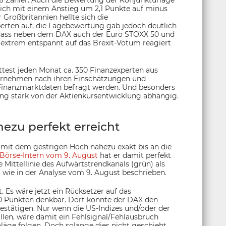
,6 Zähler. Auch die Bewertung der Konjunkturlage
sich mit einem Anstieg um 2,1 Punkte auf minus
r Großbritannien hellte sich die
rten auf, die Lagebewertung gab jedoch deutlich
, dass neben dem DAX auch der Euro STOXX 50 und
, extrem entspannt auf das Brexit-Votum reagiert
est jeden Monat ca. 350 Finanzexperten aus
ernehmen nach ihren Einschätzungen und
 Finanzmarktdaten befragt werden. Und besonders
ng stark von der Aktienkursentwicklung abhängig.
ezu perfekt erreicht
x mit dem gestrigen Hoch nahezu exakt bis an die
Börse-Intern vom 9. August
hat er damit perfekt
Mittellinie des Aufwärtstrendkanals (grün) als
ie in der Analyse vom 9. August beschrieben.
. Es wäre jetzt ein Rücksetzer auf das
0 Punkten denkbar. Dort könnte der DAX den
stätigen. Nur wenn die US-Indizes und/oder der
llen, wäre damit ein Fehlsignal/Fehlausbruch
äge folgen. Doch solange dies nicht geschieht,