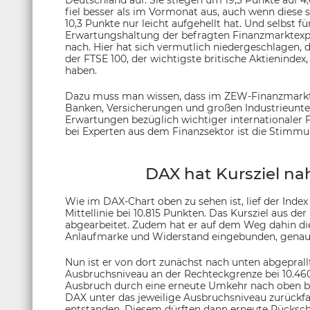
Deutschland auf. Sie stiegen um 19,3 Punkte auf 4
fiel besser als im Vormonat aus, auch wenn diese 
10,3 Punkte nur leicht aufgehellt hat. Und selbst fü
Erwartungshaltung der befragten Finanzmarktexpe
nach. Hier hat sich vermutlich niedergeschlagen
der FTSE 100, der wichtigste britische Aktienindex
haben.
Dazu muss man wissen, dass im ZEW-Finanzmarktt
Banken, Versicherungen und großen Industrieunt
Erwartungen bezüglich wichtiger internationaler
bei Experten aus dem Finanzsektor ist die Stimmu
DAX hat Kursziel nah
Wie im DAX-Chart oben zu sehen ist, lief der Inde
Mittellinie bei 10.815 Punkten. Das Kursziel aus der
abgearbeitet. Zudem hat er auf dem Weg dahin die 
Anlaufmarke und Widerstand eingebunden, genau w
Nun ist er von dort zunächst nach unten abgeprallt
Ausbruchsniveau an der Rechteckgrenze bei 10.46
Ausbruch durch eine erneute Umkehr nach oben be
DAX unter das jeweilige Ausbruchsniveau zurückfa
entstanden. Diesem dürften dann erneute Rückschl