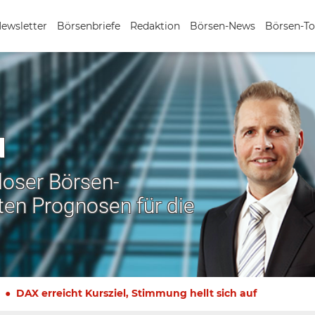
Newsletter
Börsenbriefe
Redaktion
Börsen-News
Börsen-To
N
nloser Börsen-
ten Prognosen für die
DAX erreicht Kursziel, Stimmung hellt sich auf