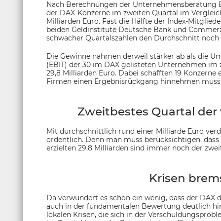
Nach Berechnungen der Unternehmensberatung EY
der DAX-Konzerne im zweiten Quartal im Vergleic
Milliarden Euro. Fast die Hälfte der Index-Mitglied
beiden Geldinstitute Deutsche Bank und Commerzb
schwacher Quartalszahlen den Durchschnitt noch 
Die Gewinne nahmen derweil stärker ab als die Um
(EBIT) der 30 im DAX gelisteten Unternehmen im 
29,8 Milliarden Euro. Dabei schafften 19 Konzerne 
Firmen einen Ergebnisrückgang hinnehmen muss
Zweitbestes Quartal der
Mit durchschnittlich rund einer Milliarde Euro v
ordentlich. Denn man muss berücksichtigen, dass w
erzielten 29,8 Milliarden sind immer noch der zw
Krisen brem
Da verwundert es schon ein wenig, dass der DAX d
auch in der fundamentalen Bewertung deutlich hint
lokalen Krisen, die sich in der Verschuldungsprob