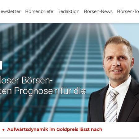
Newsletter
Börsenbriefe
Redaktion
Börsen-News
Börsen-To
N
nloser Börsen-
ten Prognosen für die
Aufwärtsdynamik im Goldpreis lässt nach