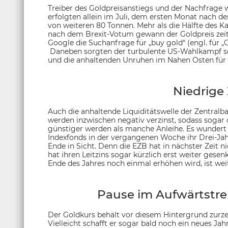
Treiber des Goldpreisanstiegs und der Nachfrage 
erfolgten allein im Juli, dem ersten Monat nach
von weiteren 80 Tonnen. Mehr als die Hälfte des K
nach dem Brexit-Votum gewann der Goldpreis zei
Google die Suchanfrage für „buy gold“ (engl. für 
Daneben sorgten der turbulente US-Wahlkampf so
und die anhaltenden Unruhen im Nahen Osten für 
Niedrige 
Auch die anhaltende Liquiditätswelle der Zentral
werden inzwischen negativ verzinst, sodass sogar
günstiger werden als manche Anleihe. Es wundert 
Indexfonds in der vergangenen Woche ihr Drei-Jahr
Ende in Sicht. Denn die EZB hat in nächster Zeit n
hat ihren Leitzins sogar kürzlich erst weiter gesen
Ende des Jahres noch einmal erhöhen wird, ist weit
Pause im Aufwärtstr
Der Goldkurs behält vor diesem Hintergrund zurzei
Vielleicht schafft er sogar bald noch ein neues Ja