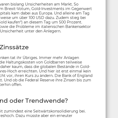
waren bislang Unsicherheiten am Markt. So
 dem Brexit-Votum, Gold-Investments im Gegenwert
apitals kam dabei aus Europa. Und alleine am Tag
tweise um über 100 USD dazu. Zudem stieg bei
„Gold kaufen“) an diesem Tag um 500 Prozent.
wie die Probleme im italienischen Bankensektor
Unsicherheit unter den Anlegern.
Zinssätze
banken tat ihr Übriges. Immer mehr Anlagen
 die Haltungskosten von Goldbarren teilweise
daher kaum, dass die globalen Bestände in Gold-
es-Hoch erreichten. Und hier ist erst einmal kein
icht vor, ihren Kurs zu ändern. Die Bank of England
kt. Und ob die Federal Reserve ihre Zinsen bis zum
erhin offen.
end oder Trendwende?
t zumindest eine Seitwärtskonsolidierung bei.
hreshoch. Dazu müsste aber ein erneuter