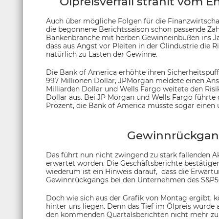
Ölpreisverfall strahlt vom E
Auch über mögliche Folgen für die Finanzwirtschaf
die begonnene Berichtssaison schon passende Zahle
Bankenbranche mit herben Gewinneinbußen ins Jah
dass aus Angst vor Pleiten in der Ölindustrie die
natürlich zu Lasten der Gewinne.
Die Bank of America erhöhte ihren Sicherheitspuff
997 Millionen Dollar, JPMorgan meldete einen Anst
Milliarden Dollar und Wells Fargo weitete den Risik
Dollar aus. Bei JP Morgan und Wells Fargo führt
Prozent, die Bank of America musste sogar einen
Gewinnrückgang 
Das führt nun nicht zwingend zu stark fallenden A
erwartet worden. Die Geschäftsberichte bestätigen
wiederum ist ein Hinweis darauf, dass die Erwart
Gewinnrückgangs bei den Unternehmen des S&P500
Doch wie sich aus der Grafik von Montag ergibt, k
hinter uns liegen. Denn das Tief im Ölpreis wurde 
den kommenden Quartalsberichten nicht mehr zu 