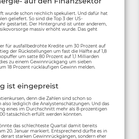
nergie- auf den Finanzsektor
t wurde schon reichlich spekuliert. Und dafür hat
n geliefert. So sind die Top 3 der US-
r gestartet. Der Hintergrund ist unter anderem,
 Risikovorsorge massiv erhöht wurde. Das geht
er für ausfallbedrohte Kredite um 30 Prozent auf
ieg der Rückstellungen um fast die Hälfte auf 1,8
opuffer um satte 80 Prozent auf 1,1 Milliarden
e dies zu einem Gewinnrückgang um sieben
 um 18 Prozent rückläufigen Gewinn melden.
ist eingepreist
ktienkursen, denn die Zahlen sind schon so
 also lediglich die Analystenschätzungen. Und das
ung eines im Durchschnitt mehr als 8-prozentigen
 tatsächlich erfüllt werden könnten.
önnte das schlechteste Quartal damit bereits
am 20. Januar markiert. Entsprechend dürfte es in
derart starken Gewinnrückgängen, sondern eher