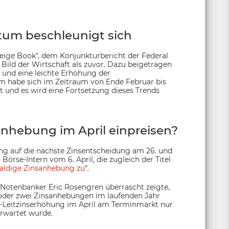
um beschleunigt sich
eige Book", dem Konjunkturbericht der Federal
 Bild der Wirtschaft als zuvor. Dazu beigetragen
 und eine leichte Erhöhung der
m habe sich im Zeitraum von Ende Februar bis
gt und es wird eine Fortsetzung dieses Trends
nhebung im April einpreisen?
ung auf die nächste Zinsentscheidung am 26. und
 Börse-Intern vom 6. April, die zugleich der Titel
aldige Zinsanhebung zu
“.
-Notenbanker Eric Rosengren überrascht zeigte,
r oder zwei Zinsanhebungen im laufenden Jahr
US-Leitzinserhöhung im April am Terminmarkt nur
erwartet wurde.