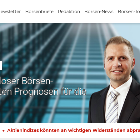
Newsletter
Börsenbriefe
Redaktion
Börsen-News
Börsen-To
N
nloser Börsen-
ten Prognosen für die
Aktienindizes könnten an wichtigen Widerständen abpra