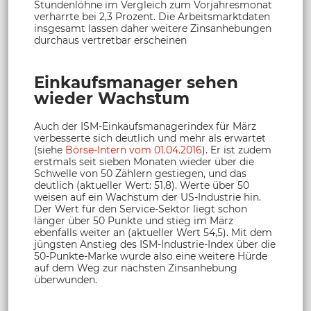
Stundenlöhne im Vergleich zum Vorjahresmonat
verharrte bei 2,3 Prozent. Die Arbeitsmarktdaten
insgesamt lassen daher weitere Zinsanhebungen
durchaus vertretbar erscheinen
Einkaufsmanager sehen
wieder Wachstum
Auch der ISM-Einkaufsmanagerindex für März
verbesserte sich deutlich und mehr als erwartet
(siehe
Börse-Intern vom 01.04.2016
). Er ist zudem
erstmals seit sieben Monaten wieder über die
Schwelle von 50 Zählern gestiegen, und das
deutlich (aktueller Wert: 51,8). Werte über 50
weisen auf ein Wachstum der US-Industrie hin.
Der Wert für den Service-Sektor liegt schon
länger über 50 Punkte und stieg im März
ebenfalls weiter an (aktueller Wert 54,5). Mit dem
jüngsten Anstieg des ISM-Industrie-Index über die
50-Punkte-Marke wurde also eine weitere Hürde
auf dem Weg zur nächsten Zinsanhebung
überwunden.