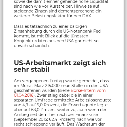
sowie die damit einher gehende hohe Liquidität
sind nach wie vor Kurstreiber. Hinweise auf
steigende Zinsen sind dementsprechend ein
weiterer Belastungsfaktor für den DAX.
Dass es tatsächlich zu einer baldigen
Zinsanhebung durch die US-Notenbank Fed
kommt, ist mit Blick auf die jüngsten
Konjunkturdaten aus den USA gar nicht so
unwahrscheinlich.
US-Arbeitsmarkt zeigt sich
sehr stabil
Am vergangenen Freitag wurde gemeldet, dass
im Monat März 215.000 neue Stellen in den USA
geschaffenen wurden (siehe
Börse-Intern vom
01.04.2016
). Zwar stieg dabei die in einer
separaten Umfrage ermittelte Arbeitslosenquote
von 4,9 auf 5,0 Prozent, die Erwerbsquote legte
aber auf 63,0 Prozent weiter zu, auch wenn der
Anstieg seit dem Tief nach der Finanzkrise
(September 2015: 62,4 Prozent) nach wie vor
recht schleppend verläuft. Das Wachstum der