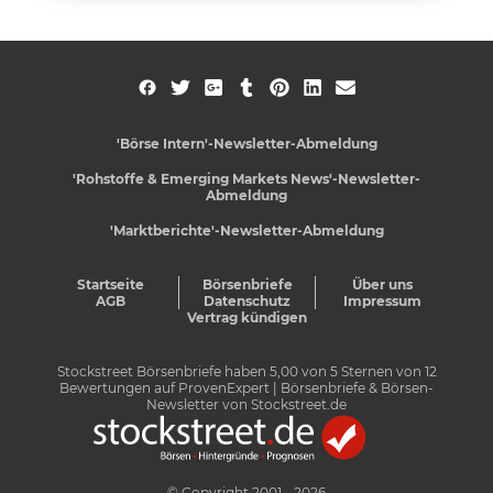
'Börse Intern'-Newsletter-Abmeldung
'Rohstoffe & Emerging Markets News'-Newsletter-
Abmeldung
'Marktberichte'-Newsletter-Abmeldung
Startseite
Börsenbriefe
Über uns
AGB
Datenschutz
Impressum
Vertrag kündigen
Stockstreet Börsenbriefe
haben
5,00
von
5
Sternen von
12
Bewertungen auf
ProvenExpert
| Börsenbriefe & Börsen-
Newsletter von Stockstreet.de
© Copyright 2001 - 2026