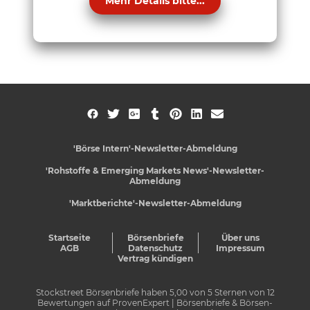
Mehr Details bitte...
'Börse Intern'-Newsletter-Abmeldung
'Rohstoffe & Emerging Markets News'-Newsletter-
Abmeldung
'Marktberichte'-Newsletter-Abmeldung
Startseite
Börsenbriefe
Über uns
AGB
Datenschutz
Impressum
Vertrag kündigen
Stockstreet Börsenbriefe
haben
5,00
von
5
Sternen von
12
Bewertungen auf
ProvenExpert
| Börsenbriefe & Börsen-