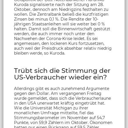
Kuroda signalisierte nach der Sitzung am 28.
Oktober, dennoch am Niedrigzins festhalten zu
wollen. Die Zentralbank beließ die kurzfristigen
Zinsen bei minus 0,1 %. Die Rendite der 10-
jährigen Staatsanleihen will sie weiter bei 0 %
halten. Damit soll die Binnenwirtschaft gestützt
werden, die auch immer noch unter den
Nachwehen der Corona-Krise leidet. Es sei
angemessen, den lockeren Kurs fortzusetzen,
auch weil der Preisdruck absehbar relativ niedrig
bleiben werde, so Kuroda.
Trübt sich die Stimmung der
US-Verbraucher wieder ein?
Allerdings gibt es auch zunehmend Argumente
gegen den Dollar. Am vergangenen Freitag
wurde gemeldet, dass sich die Verbraucherlaune
in den USA unerwartet kräftig eingetrübt hat.
Wie die Universität Michigan zu ihrer
monatlichen Umfrage mitteilte, fiel das
Stimmungsbarometer im November auf 54,7
Punkte, von 59,9 Zählern im Oktober. Ökonomen
hatten nur einen Rückgang auf 59,5 Zähler