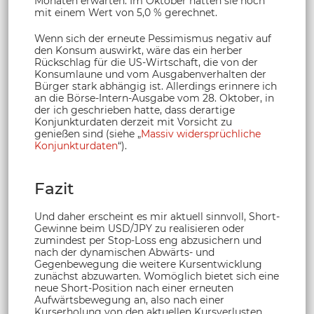
Monaten erwarten. Im Oktober hatten sie noch
mit einem Wert von 5,0 % gerechnet.
Wenn sich der erneute Pessimismus negativ auf
den Konsum auswirkt, wäre das ein herber
Rückschlag für die US-Wirtschaft, die von der
Konsumlaune und vom Ausgabenverhalten der
Bürger stark abhängig ist. Allerdings erinnere ich
an die Börse-Intern-Ausgabe vom 28. Oktober, in
der ich geschrieben hatte, dass derartige
Konjunkturdaten derzeit mit Vorsicht zu
genießen sind (siehe „
Massiv widersprüchliche
Konjunkturdaten
“).
Fazit
Und daher erscheint es mir aktuell sinnvoll, Short-
Gewinne beim USD/JPY zu realisieren oder
zumindest per Stop-Loss eng abzusichern und
nach der dynamischen Abwärts- und
Gegenbewegung die weitere Kursentwicklung
zunächst abzuwarten. Womöglich bietet sich eine
neue Short-Position nach einer erneuten
Aufwärtsbewegung an, also nach einer
Kurserholung von den aktuellen Kursverlusten.