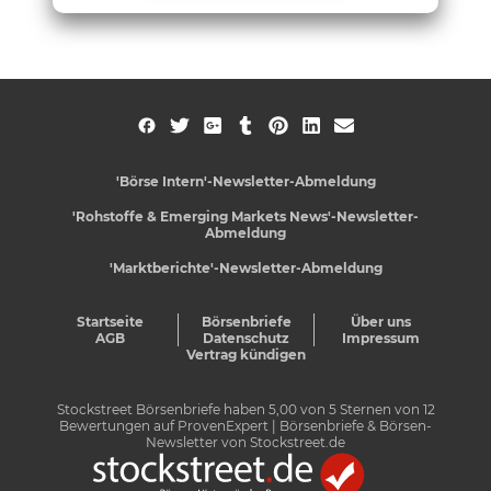
'Börse Intern'-Newsletter-Abmeldung
'Rohstoffe & Emerging Markets News'-Newsletter-
Abmeldung
'Marktberichte'-Newsletter-Abmeldung
Startseite
Börsenbriefe
Über uns
AGB
Datenschutz
Impressum
Vertrag kündigen
Stockstreet Börsenbriefe
haben
5,00
von
5
Sternen von
12
Bewertungen auf
ProvenExpert
| Börsenbriefe & Börsen-
Newsletter von Stockstreet.de