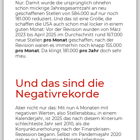
Nur: Damit wurde die ursprünglich ohnehin
schon mickrige Jahresgesamtzahl an neu
geschaffenen Stellen von 584.000 auf nur noch
181.000 reduziert. Und das ist eine Größe, die
schaffen die USA auch schon mal locker in einem
guten Monat: Vor der Revision wurden von März
2023 bis April 2025 im Durchschnitt rund 167.000
neue Stellen
pro Monat
geschaffen, nach der
Revision waren es immerhin noch knapp 155.000
pro Monat
. Da klingt 181.000
pro Jahr
doch sehr
mau.
Und das sind die
Negativrekorde
Aber nicht nur das: Mit nun 4 Monaten mit
negativen Werten, also Stellenabbau, in einem
Kalenderjahr, ist 2025 das nach diesem Kriterium
schlechteste Jahr seit 2010, als die
Konjunkturerholung nach der Finanzkrisen-
Rezession begann. Selbst im Pandemiejahr 2020
gab es nur 3 negative Monate (allerdings