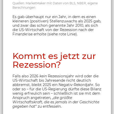
Quellen: MarketMaker mit Daten von BLS, NBER, eigene
Berechnungen
Es gab überhaupt nur ein Jahr, in dem es einen
kleineren (positiven) Stellenzuwachs als 2025 gab,
und zwar das schon genannte Jahr 2010, als sich
die US-Wirtschaft von der Rezession nach der
Finanzkrise erholte (siehe rote Linie).
Kommt es jetzt zur
Rezession?
Falls also 2026
kein
Rezessionsjahr wird oder die
US-Wirtschaft bis Jahresende nicht deutlich
abbremst, bleibt 2025 ein Negativ-Rekordjahr. So
oder so – für die US-Regierung dürfte diese Bilanz
wenig erfreulich sein – schließlich ist sie mit dem
Anspruch angetreten, „
die größte
Wirtschaftskraft, die es jemals in der Geschichte
gegeben hat
“ zu entfesseln.