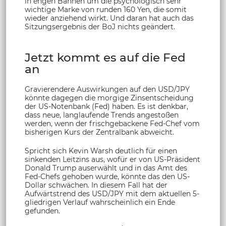
in engen Bahnen um die psychologisch sehr
wichtige Marke von runden 160 Yen, die somit
wieder anziehend wirkt. Und daran hat auch das
Sitzungsergebnis der BoJ nichts geändert.
Jetzt kommt es auf die Fed
an
Gravierendere Auswirkungen auf den USD/JPY
könnte dagegen die morgige Zinsentscheidung
der US-Notenbank (Fed) haben. Es ist denkbar,
dass neue, langlaufende Trends angestoßen
werden, wenn der frischgebackene Fed-Chef vom
bisherigen Kurs der Zentralbank abweicht.
Spricht sich Kevin Warsh deutlich für einen
sinkenden Leitzins aus, wofür er von US-Präsident
Donald Trump auserwählt und in das Amt des
Fed-Chefs gehoben wurde, könnte das den US-
Dollar schwächen. In diesem Fall hat der
Aufwärtstrend des USD/JPY mit dem aktuellen 5-
gliedrigen Verlauf wahrscheinlich ein Ende
gefunden.