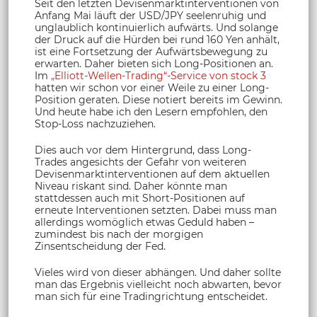
Seit den letzten Devisenmarktinterventionen von
Anfang Mai läuft der USD/JPY seelenruhig und
unglaublich kontinuierlich aufwärts. Und solange
der Druck auf die Hürden bei rund 160 Yen anhält,
ist eine Fortsetzung der Aufwärtsbewegung zu
erwarten. Daher bieten sich Long-Positionen an.
Im
„Elliott-Wellen-Trading“-Service von stock 3
hatten wir schon vor einer Weile zu einer Long-
Position geraten. Diese notiert bereits im Gewinn.
Und heute habe ich den Lesern empfohlen, den
Stop-Loss nachzuziehen.
Dies auch vor dem Hintergrund, dass Long-
Trades angesichts der Gefahr von weiteren
Devisenmarktinterventionen auf dem aktuellen
Niveau riskant sind. Daher könnte man
stattdessen auch mit Short-Positionen auf
erneute Interventionen setzten. Dabei muss man
allerdings womöglich etwas Geduld haben –
zumindest bis nach der morgigen
Zinsentscheidung der Fed.
Vieles wird von dieser abhängen. Und daher sollte
man das Ergebnis vielleicht noch abwarten, bevor
man sich für eine Tradingrichtung entscheidet.