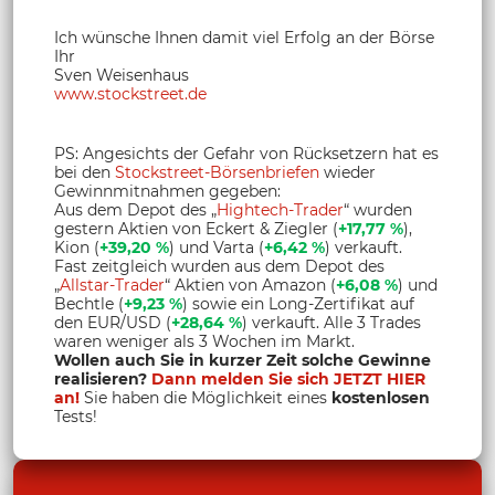
Ich wünsche Ihnen damit viel Erfolg an der Börse
Ihr
Sven Weisenhaus
www.stockstreet.de
PS: Angesichts der Gefahr von Rücksetzern hat es
bei den
Stockstreet-Börsenbriefen
wieder
Gewinnmitnahmen gegeben:
Aus dem Depot des „
Hightech-Trader
“ wurden
gestern Aktien von Eckert & Ziegler (
+17,77 %
),
Kion (
+39,20 %
) und Varta (
+6,42 %
) verkauft.
Fast zeitgleich wurden aus dem Depot des
„
Allstar-Trader
“ Aktien von Amazon (
+6,08 %
) und
Bechtle (
+9,23 %
) sowie ein Long-Zertifikat auf
den EUR/USD (
+28,64 %
) verkauft. Alle 3 Trades
waren weniger als 3 Wochen im Markt.
Wollen auch Sie in kurzer Zeit solche Gewinne
realisieren?
Dann melden Sie sich JETZT HIER
an!
Sie haben die Möglichkeit eines
kostenlosen
Tests!