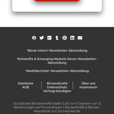
'Börse Intern'-Newsletter-Abmeldung
'Rohstoffe & Emerging Markets News'-Newsletter-
Abmeldung
'Marktberichte'-Newsletter-Abmeldung
Startseite
Börsenbriefe
Über uns
AGB
Datenschutz
Impressum
Vertrag kündigen
Stockstreet Börsenbriefe
haben
5,00
von
5
Sternen von
12
Bewertungen auf
ProvenExpert
| Börsenbriefe & Börsen-
Newsletter von Stockstreet.de