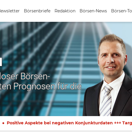
Newsletter
Börsenbriefe
Redaktion
Börsen-News
Börsen-To
N
nloser Börsen-
ten Prognosen für die
Positive Aspekte bei negativen Konjunkturdaten +++ Targ