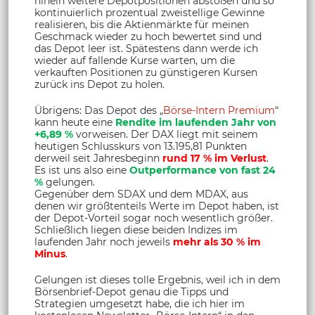
hinein weitere Depotpositionen abstoßen und so
kontinuierlich prozentual zweistellige Gewinne
realisieren, bis die Aktienmärkte für meinen
Geschmack wieder zu hoch bewertet sind und
das Depot leer ist. Spätestens dann werde ich
wieder auf fallende Kurse warten, um die
verkauften Positionen zu günstigeren Kursen
zurück ins Depot zu holen.
Übrigens: Das Depot des „
Börse-Intern Premium
“
kann heute eine
Rendite im laufenden Jahr von
+6,89 %
vorweisen. Der DAX liegt mit seinem
heutigen Schlusskurs von 13.195,81 Punkten
derweil seit Jahresbeginn
rund 17 % im Verlust
.
Es ist uns also eine
Outperformance von fast 24
%
gelungen.
Gegenüber dem SDAX und dem MDAX, aus
denen wir größtenteils Werte im Depot haben, ist
der Depot-Vorteil sogar noch wesentlich größer.
Schließlich liegen diese beiden Indizes im
laufenden Jahr noch jeweils
mehr als 30 % im
Minus
.
Gelungen ist dieses tolle Ergebnis, weil ich in dem
Börsenbrief-Depot genau die Tipps und
Strategien umgesetzt habe, die ich hier im