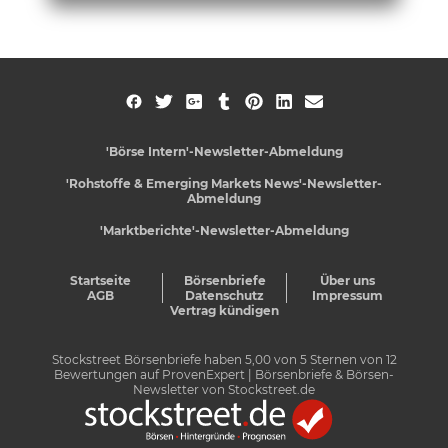
'Börse Intern'-Newsletter-Abmeldung
'Rohstoffe & Emerging Markets News'-Newsletter-
Abmeldung
'Marktberichte'-Newsletter-Abmeldung
Startseite
Börsenbriefe
Über uns
AGB
Datenschutz
Impressum
Vertrag kündigen
Stockstreet Börsenbriefe
haben
5,00
von
5
Sternen von
12
Bewertungen auf
ProvenExpert
| Börsenbriefe & Börsen-
Newsletter von Stockstreet.de