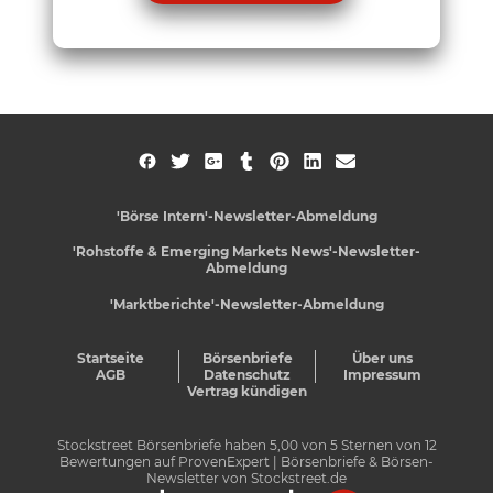
'Börse Intern'-Newsletter-Abmeldung
'Rohstoffe & Emerging Markets News'-Newsletter-
Abmeldung
'Marktberichte'-Newsletter-Abmeldung
Startseite
Börsenbriefe
Über uns
AGB
Datenschutz
Impressum
Vertrag kündigen
Stockstreet Börsenbriefe
haben
5,00
von
5
Sternen von
12
Bewertungen auf
ProvenExpert
| Börsenbriefe & Börsen-
Newsletter von Stockstreet.de