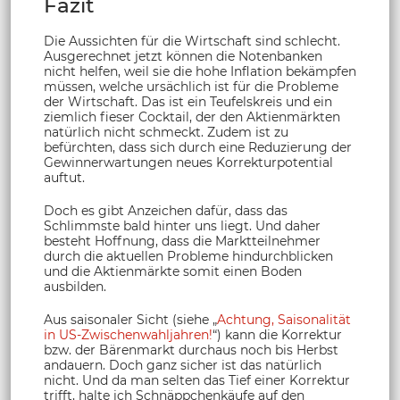
Fazit
Die Aussichten für die Wirtschaft sind schlecht.
Ausgerechnet jetzt können die Notenbanken
nicht helfen, weil sie die hohe Inflation bekämpfen
müssen, welche ursächlich ist für die Probleme
der Wirtschaft. Das ist ein Teufelskreis und ein
ziemlich fieser Cocktail, der den Aktienmärkten
natürlich nicht schmeckt. Zudem ist zu
befürchten, dass sich durch eine Reduzierung der
Gewinnerwartungen neues Korrekturpotential
auftut.
Doch es gibt Anzeichen dafür, dass das
Schlimmste bald hinter uns liegt. Und daher
besteht Hoffnung, dass die Marktteilnehmer
durch die aktuellen Probleme hindurchblicken
und die Aktienmärkte somit einen Boden
ausbilden.
Aus saisonaler Sicht (siehe „
Achtung, Saisonalität
in US-Zwischenwahljahren!
“) kann die Korrektur
bzw. der Bärenmarkt durchaus noch bis Herbst
andauern. Doch ganz sicher ist das natürlich
nicht. Und da man selten das Tief einer Korrektur
trifft, halte ich Schnäppchenkäufe auf den