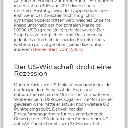
Aufgabe zu erfüllen. Zur Erinnerung: Dort wurden
in den Jahren 2015 und 2017 diverse Tiefs
markiert. Bestätigt wird der Doppelboden aber
erst, wenn das Zwischenhoch möglichst
dynamisch überschritten wird, welches Ende Mai
knapp unterhalb der horizontalen Marke bei
1,0906 USD (grüne Linie) gebildet wurde. Der
Stop-Loss zu möglichen Long-Positionen ist
jedenfalls unterhalb der beiden Korrekturtiefs
weiterhin gut aufgehoben (siehe dazu unter
anderem
Börse-Intern vom 2. Juni
).
Der US-Wirtschaft droht eine
Rezession
Doch zurück zum US-Einkaufsmanagerindex, der
nur knapp dem Schicksal der Eurozone
entkommen ist, ein 16-Monats-Tief zu markieren.
Wobei es beim US-Index sogar ein 23-Monats-Tief
gewesen wäre, hätte er aktuell noch weitere 0,2
Punkte eingebüßt. Derweil hat der
Einkaufsmanagerindex für das verarbeitende
Gewerbe der USA durch einen Einbruch um 4,6
auf 52,4 Punkte bereits sein 23-Monats-Tief