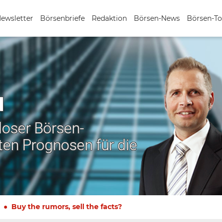
Newsletter
Börsenbriefe
Redaktion
Börsen-News
Börsen-To
N
nloser Börsen-
ten Prognosen für die
Buy the rumors, sell the facts?