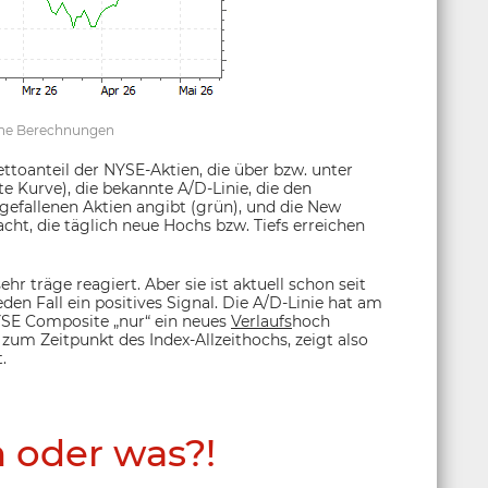
gene Berechnungen
ettoanteil der NYSE-Aktien, die über bzw. unter
e Kurve), die bekannte A/D-Linie, die den
gefallenen Aktien angibt (grün), und die New
cht, die täglich neue Hochs bzw. Tiefs erreichen
hr träge reagiert. Aber sie ist aktuell schon seit
en Fall ein positives Signal. Die A/D-Linie hat am
NYSE Composite „nur“ ein neues
Verlaufs
hoch
 zum Zeitpunkt des Index-Allzeithochs, zeigt also
.
h oder was?!