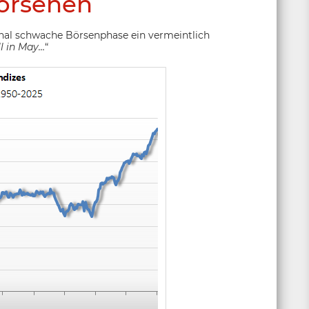
orsehen
onal schwache Börsenphase ein vermeintlich
ll in May…
“