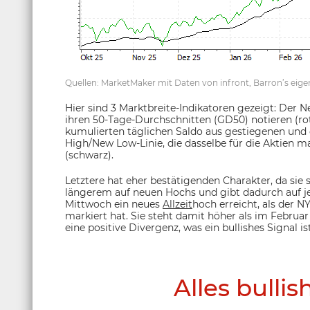
Quellen: MarketMaker mit Daten von infront, Barron’s ei
Hier sind 3 Marktbreite-Indikatoren gezeigt: Der N
ihren 50-Tage-Durchschnitten (GD50) notieren (rot
kumulierten täglichen Saldo aus gestiegenen und 
High/New Low-Linie, die dasselbe für die Aktien ma
(schwarz).
Letztere hat eher bestätigenden Charakter, da sie se
längerem auf neuen Hochs und gibt dadurch auf jed
Mittwoch ein neues
Allzeit
hoch erreicht, als der 
markiert hat. Sie steht damit höher als im Februar
eine positive Divergenz, was ein bullishes Signal ist
Alles bullis