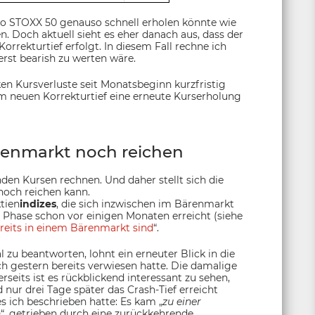
o STOXX 50 genauso schnell erholen könnte wie
. Doch aktuell sieht es eher danach aus, dass der
orrekturtief erfolgt. In diesem Fall rechne ich
rst bearish zu werten wäre.
n Kursverluste seit Monatsbeginn kurzfristig
m neuen Korrekturtief eine erneute Kurserholung
renmarkt noch reichen
den Kursen rechnen. Und daher stellt sich die
noch reichen kann.
tien
indizes
, die sich inzwischen im Bärenmarkt
 Phase schon vor einigen Monaten erreicht (siehe
eits in einem Bärenmarkt sind
“.
zu beantworten, lohnt ein erneuter Blick in die
 ich gestern bereits verwiesen hatte. Die damalige
erseits ist es rückblickend interessant zu sehen,
nur drei Tage später das Crash-Tief erreicht
s ich beschrieben hatte: Es kam „
zu einer
n
“, getrieben durch eine zurückkehrende