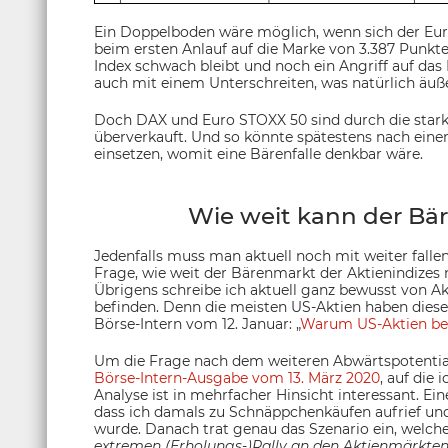
Ein Doppelboden wäre möglich, wenn sich der Eur
beim ersten Anlauf auf die Marke von 3.387 Punkten
Index schwach bleibt und noch ein Angriff auf das K
auch mit einem Unterschreiten, was natürlich äuße
Doch DAX und Euro STOXX 50 sind durch die starke
überverkauft. Und so könnte spätestens nach eine
einsetzen, womit eine Bärenfalle denkbar wäre.
Wie weit kann der Bä
Jedenfalls muss man aktuell noch mit weiter fallen
Frage, wie weit der Bärenmarkt der Aktienindizes 
Übrigens schreibe ich aktuell ganz bewusst von Ak
befinden. Denn die meisten US-Aktien haben diese
Börse-Intern vom 12. Januar: „
Warum US-Aktien ber
Um die Frage nach dem weiteren Abwärtspotential 
Börse-Intern-Ausgabe vom 13. März 2020
, auf die
Analyse ist in mehrfacher Hinsicht interessant. Ein
dass ich damals zu Schnäppchenkäufen aufrief und 
wurde. Danach trat genau das Szenario ein, welche
extremen (Erholungs-)Rally an den Aktienmärkte