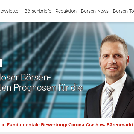
Newsletter
Börsenbriefe
Redaktion
Börsen-News
Börsen-To
N
nloser Börsen-
ten Prognosen für die
Fundamentale Bewertung: Corona-Crash vs. Bärenmarkt