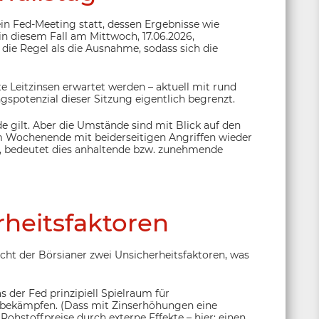
ein Fed-Meeting statt, dessen Ergebnisse wie
in diesem Fall am Mittwoch, 17.06.2026,
 die Regel als die Ausnahme, sodass sich die
 Leitzinsen erwartet werden – aktuell mit rund
gspotenzial dieser Sitzung eigentlich begrenzt.
de gilt. Aber die Umstände sind mit Blick auf den
am Wochenende mit beiderseitigen Angriffen wieder
Fed, bedeutet dies anhaltende bzw. zunehmende
heitsfaktoren
Sicht der Börsianer zwei Unsicherheitsfaktoren, was
s der Fed prinzipiell Spielraum für
 bekämpfen. (Dass mit Zinserhöhungen eine
Rohstoffpreise durch externe Effekte – hier: einen