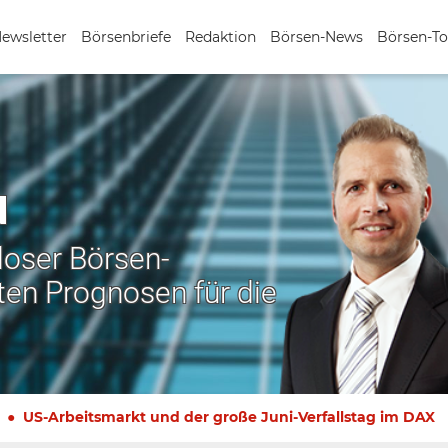
Newsletter
Börsenbriefe
Redaktion
Börsen-News
Börsen-To
N
nloser Börsen-
ten Prognosen für die
US-Arbeitsmarkt und der große Juni-Verfallstag im DAX