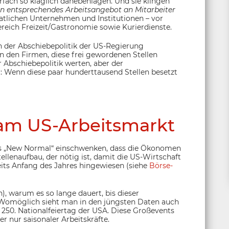
rfach so kläglich danebenlagen. Und sie klingen
n entsprechendes Arbeitsangebot an Mitarbeiter
taatlichen Unternehmen und Institutionen – vor
reich Freizeit/Gastronomie sowie Kurierdienste.
n der Abschiebepolitik der US-Regierung
n den Firmen, diese frei gewordenen Stellen
r Abschiebepolitik werten, aber der
: Wenn diese paar hunderttausend Stellen besetzt
am US-Arbeitsmarkt
s „New Normal“ einschwenken, dass die Ökonomen
llenaufbau, der nötig ist, damit die US-Wirtschaft
reits Anfang des Jahres hingewiesen (siehe
Börse-
n), warum es so lange dauert, bis dieser
. Womöglich sieht man in den jüngsten Daten auch
250. Nationalfeiertag der USA. Diese Großevents
er nur saisonaler Arbeitskräfte.