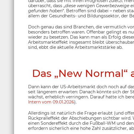
darüber, dass sie mit ihren Prognosen zuletzt meh
überrascht, dass „
diese wenigen Gewerbezweige ei
gefunden haben
“. Betroffen sind dabei – neben s
allem der Gesundheits- und Bildungssektor, der Be
Doch genau das sind Branchen, die vermutlich vo
besonders betroffen waren. Offenbar gelingt es nu
wieder zu besetzen. Das kann man als Erfolg diese
Arbeitsmarkteffekt insgesamt bleibt überschaubar
sind, ebbt die aktuelle Arbeitsmarktstärke ab.
Das „New Normal“ 
Dann kann der US-Arbeitsmarkt doch noch auf da
seit längerem erwarten: Danach könnte sich der Ste
wächst, erheblich verringern. Darauf hatte ich be
Intern vom 09.01.2026
).
Allerdings ist natürlich die Frage erlaubt (und offe
Rückpralleffekt der Abschiebungen sichtbar wird
einen Sondereffekt durch die Fußball-WM und den 
erfordern sicherlich eine hohe Zahl zusätzlicher, ab