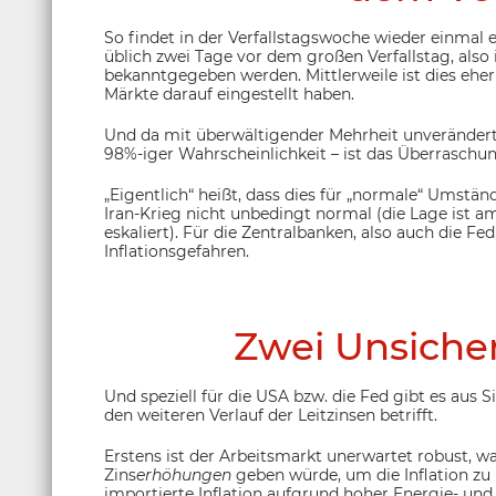
So findet in der Verfallstagswoche wieder einmal 
üblich zwei Tage vor dem großen Verfallstag, also 
bekanntgegeben werden. Mittlerweile ist dies eher
Märkte darauf eingestellt haben.
Und da mit überwältigender Mehrheit unveränderte
98%-iger Wahrscheinlichkeit – ist das Überraschun
„Eigentlich“ heißt, dass dies für „normale“ Umstän
Iran-Krieg nicht unbedingt normal (die Lage ist 
eskaliert). Für die Zentralbanken, also auch die 
Inflationsgefahren.
Zwei Unsicher
Und speziell für die USA bzw. die Fed gibt es aus 
den weiteren Verlauf der Leitzinsen betrifft.
Erstens ist der Arbeitsmarkt unerwartet robust, wa
Zins
erhöhungen
geben würde, um die Inflation zu
importierte Inflation aufgrund hoher Energie- und 