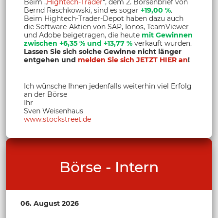
Beim „
Hightech-Trader
“, dem 2. Börsenbrief von
Bernd Raschkowski, sind es sogar
+19,00 %
.
Beim Hightech-Trader-Depot haben dazu auch
die Software-Aktien von SAP, Ionos, TeamViewer
und Adobe beigetragen, die heute
mit Gewinnen
zwischen +6,35 % und +13,77 %
verkauft wurden.
Lassen Sie sich solche Gewinne nicht länger
entgehen und
melden Sie sich JETZT HIER an
!
Ich wünsche Ihnen jedenfalls weiterhin viel Erfolg
an der Börse
Ihr
Sven Weisenhaus
www.stockstreet.de
Börse - Intern
06. August 2026