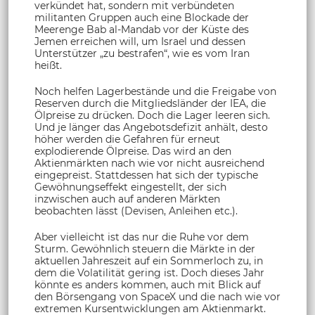
verkündet hat, sondern mit verbündeten
militanten Gruppen auch eine Blockade der
Meerenge Bab al-Mandab vor der Küste des
Jemen erreichen will, um Israel und dessen
Unterstützer „zu bestrafen“, wie es vom Iran
heißt.
Noch helfen Lagerbestände und die Freigabe von
Reserven durch die Mitgliedsländer der IEA, die
Ölpreise zu drücken. Doch die Lager leeren sich.
Und je länger das Angebotsdefizit anhält, desto
höher werden die Gefahren für erneut
explodierende Ölpreise. Das wird an den
Aktienmärkten nach wie vor nicht ausreichend
eingepreist. Stattdessen hat sich der typische
Gewöhnungseffekt eingestellt, der sich
inzwischen auch auf anderen Märkten
beobachten lässt (Devisen, Anleihen etc.).
Aber vielleicht ist das nur die Ruhe vor dem
Sturm. Gewöhnlich steuern die Märkte in der
aktuellen Jahreszeit auf ein Sommerloch zu, in
dem die Volatilität gering ist. Doch dieses Jahr
könnte es anders kommen, auch mit Blick auf
den Börsengang von SpaceX und die nach wie vor
extremen Kursentwicklungen am Aktienmarkt.