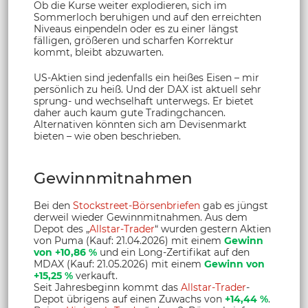
Ob die Kurse weiter explodieren, sich im
Sommerloch beruhigen und auf den erreichten
Niveaus einpendeln oder es zu einer längst
fälligen, größeren und scharfen Korrektur
kommt, bleibt abzuwarten.
US-Aktien sind jedenfalls ein heißes Eisen – mir
persönlich zu heiß. Und der DAX ist aktuell sehr
sprung- und wechselhaft unterwegs. Er bietet
daher auch kaum gute Tradingchancen.
Alternativen könnten sich am Devisenmarkt
bieten – wie oben beschrieben.
Gewinnmitnahmen
Bei den
Stockstreet-Börsenbriefen
gab es jüngst
derweil wieder Gewinnmitnahmen. Aus dem
Depot des „
Allstar-Trader
“ wurden gestern Aktien
von Puma (Kauf: 21.04.2026) mit einem
Gewinn
von +10,86 %
und ein Long-Zertifikat auf den
MDAX (Kauf: 21.05.2026) mit einem
Gewinn von
+15,25 %
verkauft.
Seit Jahresbeginn kommt das
Allstar-Trader
-
Depot übrigens auf einen Zuwachs von
+14,44 %
.