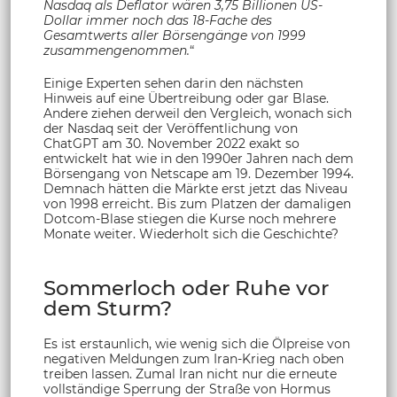
Nasdaq als Deflator wären 3,75 Billionen US-
Dollar immer noch das 18-Fache des
Gesamtwerts aller Börsengänge von 1999
zusammengenommen.
“
Einige Experten sehen darin den nächsten
Hinweis auf eine Übertreibung oder gar Blase.
Andere ziehen derweil den Vergleich, wonach sich
der Nasdaq seit der Veröffentlichung von
ChatGPT am 30. November 2022 exakt so
entwickelt hat wie in den 1990er Jahren nach dem
Börsengang von Netscape am 19. Dezember 1994.
Demnach hätten die Märkte erst jetzt das Niveau
von 1998 erreicht. Bis zum Platzen der damaligen
Dotcom-Blase stiegen die Kurse noch mehrere
Monate weiter. Wiederholt sich die Geschichte?
Sommerloch oder Ruhe vor
dem Sturm?
Es ist erstaunlich, wie wenig sich die Ölpreise von
negativen Meldungen zum Iran-Krieg nach oben
treiben lassen. Zumal Iran nicht nur die erneute
vollständige Sperrung der Straße von Hormus