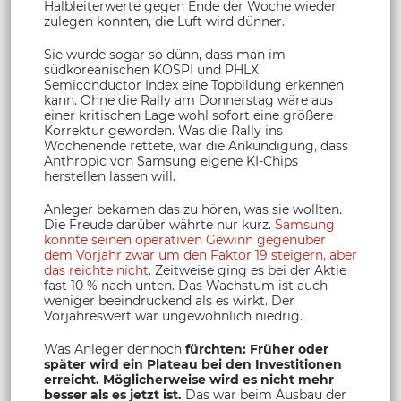
Halbleiterwerte gegen Ende der Woche wieder
zulegen konnten, die Luft wird dünner.
Sie wurde sogar so dünn, dass man im
südkoreanischen KOSPI und PHLX
Semiconductor Index eine Topbildung erkennen
kann. Ohne die Rally am Donnerstag wäre aus
einer kritischen Lage wohl sofort eine größere
Korrektur geworden. Was die Rally ins
Wochenende rettete, war die Ankündigung, dass
Anthropic von Samsung eigene KI-Chips
herstellen lassen will.
Anleger bekamen das zu hören, was sie wollten.
Die Freude darüber währte nur kurz.
Samsung
konnte seinen operativen Gewinn gegenüber
dem Vorjahr zwar um den Faktor 19 steigern, aber
das reichte nicht.
Zeitweise ging es bei der Aktie
fast 10 % nach unten. Das Wachstum ist auch
weniger beeindruckend als es wirkt. Der
Vorjahreswert war ungewöhnlich niedrig.
Was Anleger dennoch
fürchten: Früher oder
später wird ein Plateau bei den Investitionen
erreicht. Möglicherweise wird es nicht mehr
besser als es jetzt ist.
Das war beim Ausbau der