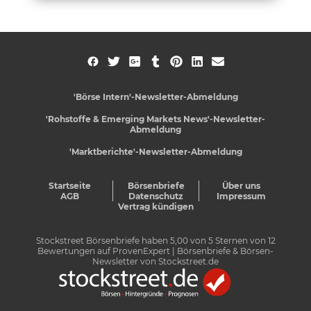
'Börse Intern'-Newsletter-Abmeldung
'Rohstoffe & Emerging Markets News'-Newsletter-
Abmeldung
'Marktberichte'-Newsletter-Abmeldung
Startseite
Börsenbriefe
Über uns
AGB
Datenschutz
Impressum
Vertrag kündigen
Stockstreet Börsenbriefe
haben
5,00
von
5
Sternen von
12
Bewertungen auf
ProvenExpert
| Börsenbriefe & Börsen-
Newsletter von Stockstreet.de