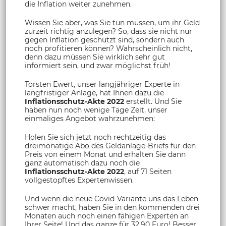
die Inflation weiter zunehmen.
Wissen Sie aber, was Sie tun müssen, um ihr Geld
zurzeit richtig anzulegen? So, dass sie nicht nur
gegen Inflation geschützt sind, sondern auch
noch profitieren können? Wahrscheinlich nicht,
denn dazu müssen Sie wirklich sehr gut
informiert sein, und zwar möglichst früh!
Torsten Ewert, unser langjähriger Experte in
langfristiger Anlage, hat Ihnen dazu die
Inflationsschutz-Akte 2022
erstellt. Und Sie
haben nun noch wenige Tage Zeit, unser
einmaliges Angebot wahrzunehmen:
Holen Sie sich jetzt noch rechtzeitig das
dreimonatige Abo des Geldanlage-Briefs für den
Preis von einem Monat und erhalten Sie dann
ganz automatisch dazu noch die
Inflationsschutz-Akte 2022
, auf 71 Seiten
vollgestopftes Expertenwissen.
Und wenn die neue Covid-Variante uns das Leben
schwer macht, haben Sie in den kommenden drei
Monaten auch noch einen fähigen Experten an
Ihrer Seite! Und das ganze für 32,90 Euro! Besser