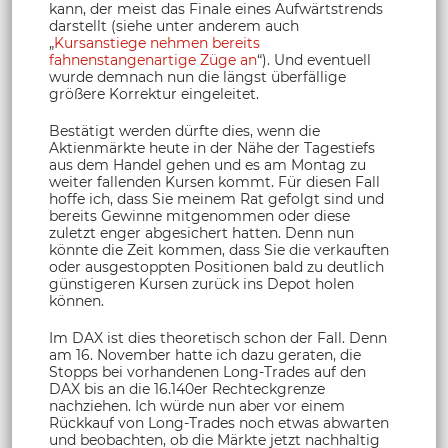
kann, der meist das Finale eines Aufwärtstrends
darstellt (siehe unter anderem auch
„
Kursanstiege nehmen bereits
fahnenstangenartige Züge an
“). Und eventuell
wurde demnach nun die längst überfällige
größere Korrektur eingeleitet.
Bestätigt werden dürfte dies, wenn die
Aktienmärkte heute in der Nähe der Tagestiefs
aus dem Handel gehen und es am Montag zu
weiter fallenden Kursen kommt. Für diesen Fall
hoffe ich, dass Sie meinem Rat gefolgt sind und
bereits Gewinne mitgenommen oder diese
zuletzt enger abgesichert hatten. Denn nun
könnte die Zeit kommen, dass Sie die verkauften
oder ausgestoppten Positionen bald zu deutlich
günstigeren Kursen zurück ins Depot holen
können.
Im DAX ist dies theoretisch schon der Fall. Denn
am 16. November hatte ich dazu geraten, die
Stopps bei vorhandenen Long-Trades auf den
DAX bis an die 16.140er Rechteckgrenze
nachziehen. Ich würde nun aber vor einem
Rückkauf von Long-Trades noch etwas abwarten
und beobachten, ob die Märkte jetzt nachhaltig