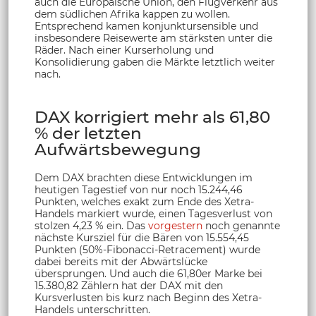
auch die Europäische Union, den Flugverkehr aus
dem südlichen Afrika kappen zu wollen.
Entsprechend kamen konjunktursensible und
insbesondere Reisewerte am stärksten unter die
Räder. Nach einer Kurserholung und
Konsolidierung gaben die Märkte letztlich weiter
nach.
DAX korrigiert mehr als 61,80
% der letzten
Aufwärtsbewegung
Dem DAX brachten diese Entwicklungen im
heutigen Tagestief von nur noch 15.244,46
Punkten, welches exakt zum Ende des Xetra-
Handels markiert wurde, einen Tagesverlust von
stolzen 4,23 % ein. Das
vorgestern
noch genannte
nächste Kursziel für die Bären von 15.554,45
Punkten (50%-Fibonacci-Retracement) wurde
dabei bereits mit der Abwärtslücke
übersprungen. Und auch die 61,80er Marke bei
15.380,82 Zählern hat der DAX mit den
Kursverlusten bis kurz nach Beginn des Xetra-
Handels unterschritten.