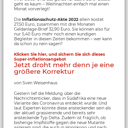
geht es kaum – Weihnachten einfach mal einen
Monat vorverlegt!
Die
Inflationsschutz-Akte 2022
allein kostet
27,50 Euro, zusammen mit drei Monaten
Geldanlage-Brief 32,90 Euro. Sie können also für
nur 5,40 Euro mehr noch einen kundigen
Begleiter in diesen Zeiten bekommen – wer kann
da schon zu nein sagen?
Klicken Sie hier, und sichern Sie sich dieses
Super-Inflationsangebot
Jetzt droht mehr denn je eine
größere Korrektur
von Sven Weisenhaus
Gestern lief die Meldung über die
Nachrichtenticker, dass in Südafrika eine neue
Variante des Coronavirus entdeckt wurde. Und
laut Experten könnte diese ansteckender sein als
der aktuell grassierende und bereits sehr
ansteckende Typ Delta. Zudem ist fraglich, ob
bisherige Impfstoffe gegen die neue Mutante
wirksam sind, die auch in Hongkong und nach