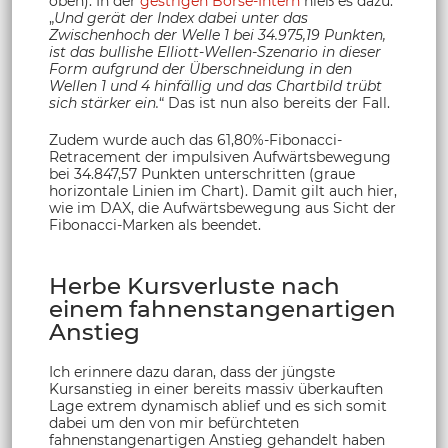
oben). In der
gestrigen Börse-Intern
hieß es dazu:
„
Und gerät der Index dabei unter das
Zwischenhoch der Welle 1 bei 34.975,19 Punkten,
ist das bullishe Elliott-Wellen-Szenario in dieser
Form aufgrund der Überschneidung in den
Wellen 1 und 4 hinfällig und das Chartbild trübt
sich stärker ein.
“ Das ist nun also bereits der Fall.
Zudem wurde auch das 61,80%-Fibonacci-
Retracement der impulsiven Aufwärtsbewegung
bei 34.847,57 Punkten unterschritten (graue
horizontale Linien im Chart). Damit gilt auch hier,
wie im DAX, die Aufwärtsbewegung aus Sicht der
Fibonacci-Marken als beendet.
Herbe Kursverluste nach
einem fahnenstangenartigen
Anstieg
Ich erinnere dazu daran, dass der jüngste
Kursanstieg in einer bereits massiv überkauften
Lage extrem dynamisch ablief und es sich somit
dabei um den von mir befürchteten
fahnenstangenartigen Anstieg gehandelt haben