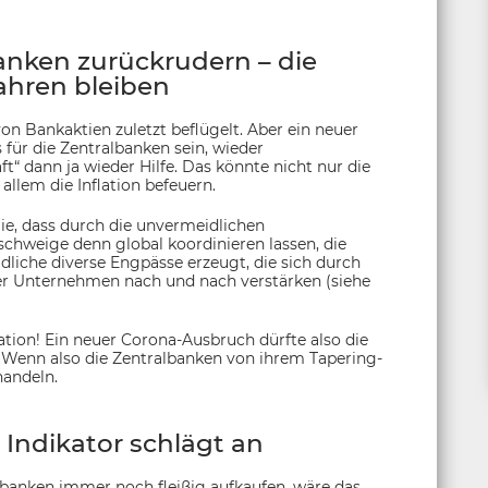
nken zurückrudern – die
ahren bleiben
on Bankaktien zuletzt beflügelt. Aber ein neuer
ür die Zentralbanken sein, wieder
t“ dann ja wieder Hilfe. Das könnte nicht nur die
llem die Inflation befeuern.
e, dass durch die unvermeidlichen
chweige denn global koordinieren lassen, die
liche diverse Engpässe erzeugt, die sich durch
der Unternehmen nach und nach verstärken (siehe
ation! Ein neuer Corona-Ausbruch dürfte also die
. Wenn also die Zentralbanken von ihrem Tapering-
handeln.
Indikator schlägt an
lbanken immer noch fleißig aufkaufen, wäre das