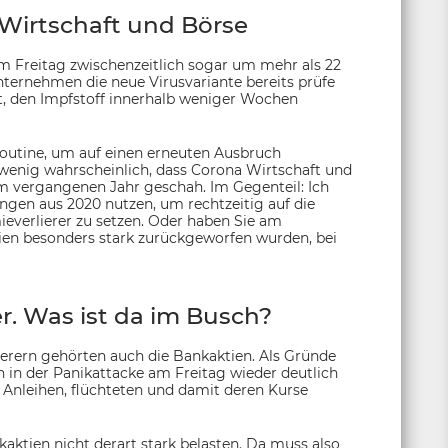
Wirtschaft und Börse
am Freitag zwischenzeitlich sogar um mehr als 22
 Unternehmen die neue Virusvariante bereits prüfe
, den Impfstoff innerhalb weniger Wochen
Routine, um auf einen erneuten Ausbruch
wenig wahrscheinlich, dass Corona Wirtschaft und
im vergangenen Jahr geschah. Im Gegenteil: Ich
ungen aus 2020 nutzen, um rechtzeitig auf die
verlierer zu setzen. Oder haben Sie am
en besonders stark zurückgeworfen wurden, bei
r. Was ist da im Busch?
ierern gehörten auch die Bankaktien. Als Gründe
 in der Panikattacke am Freitag wieder deutlich
lso Anleihen, flüchteten und damit deren Kurse
kaktien nicht derart stark belasten. Da muss also