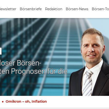
Newsletter
Börsenbriefe
Redaktion
Börsen-News
Börsen-To
N
nloser Börsen-
ten Prognosen für die
Omikron – oh, Inflation