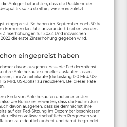
 die Anleger befürchten, dass die Rückkehr der
dpolitik so zu straffen, wie sie es zuletzt
gst eingepreist. So haben im September noch 50 %
h im kommenden Jahr unverändert bleiben werden.
ei Zinserhöhungen für 2022. Und inzwischen
ni 2022 die erste Zinserhöhung gegeben wird.
schon eingepreist haben
ilnehmer davon ausgehen, dass die Fed demnächst
o ihre Anleihekäufe schneller auslaufen lassen
sen, ihre Anleihekäufe (die bislang 120 Mrd. US-
5 Mrd. US-Dollar zu reduzieren. Bei dieser Rate
en.
 dem Ende von Anleihekäufen und einer ersten
also die Börsianer erwarten, dass die Fed im Juni
 auch davon ausgehen, dass sie demnächst ihre
ereits auf der Fed-Sitzung im Dezember beschlossen
 aktuellsten volkswirtschaftlichen Prognosen vor.
nflationsrate deutlich anhebt und damit begründet,