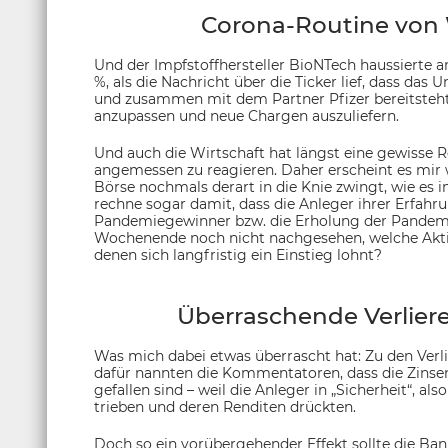
Corona-Routine von 
Und der Impfstoffhersteller BioNTech haussierte 
%, als die Nachricht über die Ticker lief, dass das
und zusammen mit dem Partner Pfizer bereitsteht
anzupassen und neue Chargen auszuliefern.
Und auch die Wirtschaft hat längst eine gewisse 
angemessen zu reagieren. Daher erscheint es mir 
Börse nochmals derart in die Knie zwingt, wie es 
rechne sogar damit, dass die Anleger ihrer Erfahr
Pandemiegewinner bzw. die Erholung der Pandemie
Wochenende noch nicht nachgesehen, welche Akti
denen sich langfristig ein Einstieg lohnt?
Überraschende Verliere
Was mich dabei etwas überrascht hat: Zu den Verl
dafür nannten die Kommentatoren, dass die Zinsen
gefallen sind – weil die Anleger in „Sicherheit“, a
trieben und deren Renditen drückten.
Doch so ein vorübergehender Effekt sollte die Ban