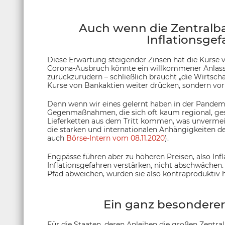
Auch wenn die Zentralba
Inflationsgef
Diese Erwartung steigender Zinsen hat die Kurse v
Corona-Ausbruch könnte ein willkommener Anlass f
zurückzurudern – schließlich braucht „die Wirtschaf
Kurse von Bankaktien weiter drücken, sondern vor a
Denn wenn wir eines gelernt haben in der Pandemi
Gegenmaßnahmen, die sich oft kaum regional, ges
Lieferketten aus dem Tritt kommen, was unvermeid
die starken und internationalen Anhängigkeiten 
auch
Börse-Intern vom 08.11.2020
).
Engpässe führen aber zu höheren Preisen, also Infl
Inflationsgefahren verstärken, nicht abschwächen
Pfad abweichen, würden sie also kontraproduktiv 
Ein ganz besonderer 
Für die Staaten, deren Anleihen die großen Zentra