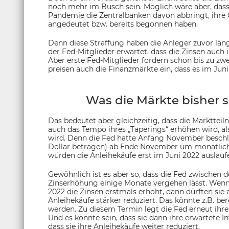
noch mehr im Busch sein. Möglich wäre aber, dass
Pandemie die Zentralbanken davon abbringt, ihre Gel
angedeutet bzw. bereits begonnen haben.
Denn diese Straffung haben die Anleger zuvor län
der Fed-Mitglieder erwartet, dass die Zinsen auc
Aber erste Fed-Mitglieder fordern schon bis zu zw
preisen auch die Finanz­märkte ein, dass es im Ju
Was die Märkte bisher 
Das bedeutet aber gleichzeitig, dass die Marktte
auch das Tempo ihres „Taperings“ erhöhen wird, als
wird. Denn die Fed hatte Anfang November beschlos
Dollar betragen) ab Ende November um monatlich 1
würden die Anleihekäufe erst im Juni 2022 auslauf
Gewöhnlich ist es aber so, dass die Fed zwischen
Zinserhöhung einige Monate vergehen lässt. Wenn 
2022 die Zinsen erstmals erhöht, dann dürften sie
Anleihekäufe stärker reduziert. Das könnte z.B. b
werden. Zu diesem Termin legt die Fed erneut ihre
Und es könnte sein, dass sie dann ihre erwartete I
dass sie ihre Anleihekäufe weiter reduziert.