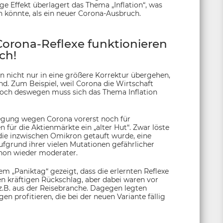
ge Effekt überlagert das Thema „Inflation“, was
en könnte, als ein neuer Corona-Ausbruch.
Corona-Reflexe funktionieren
ch!
un nicht nur in eine größere Korrektur übergehen,
nd. Zum Beispiel, weil Corona die Wirtschaft
. Doch deswegen muss sich das Thema Inflation
wegung wegen Corona vorerst noch für
 für die Aktienmärkte ein „alter Hut“. Zwar löste
 die inzwischen Omikron getauft wurde, eine
aufgrund ihrer vielen Mutationen gefährlicher
chon wieder moderater.
m „Paniktag“ gezeigt, dass die erlernten Reflexe
en kräftigen Rückschlag, aber dabei waren vor
 z.B. aus der Reisebranche. Dagegen legten
 profitieren, die bei der neuen Variante fällig