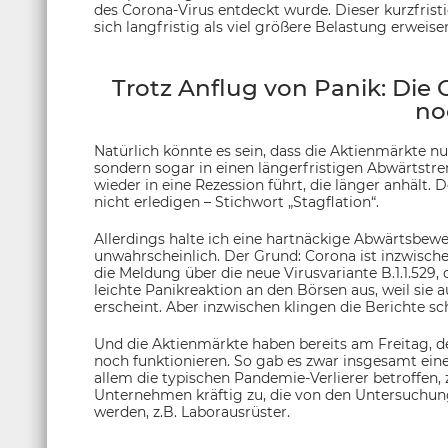
des Corona-Virus entdeckt wurde. Dieser kurzfristi
sich langfristig als viel größere Belastung erweis
Trotz Anflug von Panik: Die 
no
Natürlich könnte es sein, dass die Aktienmärkte n
sondern sogar in einen längerfristigen Abwärtstre
wieder in eine Rezession führt, die länger anhält
nicht erledigen – Stichwort „Stagflation“.
Allerdings halte ich eine hartnäckige Abwärtsbe
unwahrscheinlich. Der Grund: Corona ist inzwischen
die Meldung über die neue Virusvariante B.1.1.529,
leichte Panikreaktion an den Börsen aus, weil sie 
erscheint. Aber inzwischen klingen die Berichte s
Und die Aktienmärkte haben bereits am Freitag, de
noch funktionieren. So gab es zwar insgesamt ein
allem die typischen Pandemie-Verlierer betroffen,
Unternehmen kräftig zu, die von den Untersuchungen
werden, z.B. Laborausrüster.