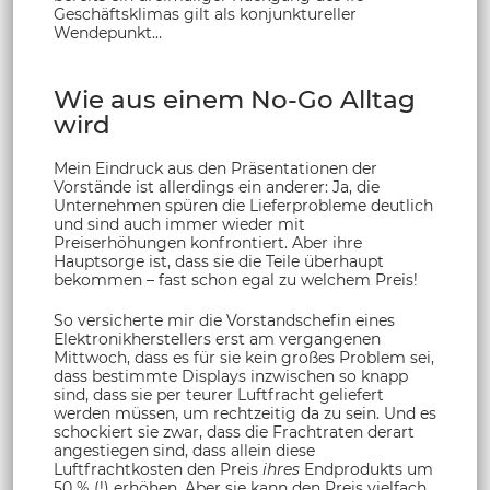
Geschäftsklimas gilt als konjunktureller
Wendepunkt…
Wie aus einem No-Go Alltag
wird
Mein Eindruck aus den Präsentationen der
Vorstände ist allerdings ein anderer: Ja, die
Unternehmen spüren die Lieferprobleme deutlich
und sind auch immer wieder mit
Preiserhöhungen konfrontiert. Aber ihre
Hauptsorge ist, dass sie die Teile überhaupt
bekommen – fast schon egal zu welchem Preis!
So versicherte mir die Vorstandschefin eines
Elektronikherstellers erst am vergangenen
Mittwoch, dass es für sie kein großes Problem sei,
dass bestimmte Displays inzwischen so knapp
sind, dass sie per teurer Luftfracht geliefert
werden müssen, um rechtzeitig da zu sein. Und es
schockiert sie zwar, dass die Frachtraten derart
angestiegen sind, dass allein diese
Luftfrachtkosten den Preis
ihres
Endprodukts um
50 % (!) erhöhen. Aber sie kann den Preis vielfach