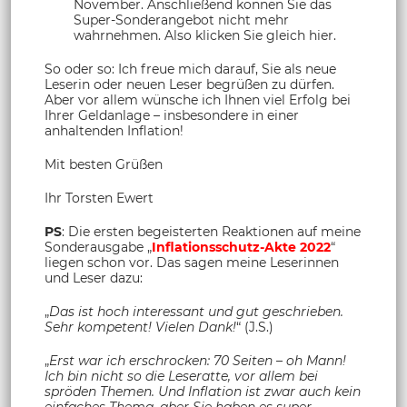
November. Anschließend können Sie das
Super-Sonderangebot nicht mehr
wahrnehmen. Also klicken Sie gleich hier.
So oder so: Ich freue mich darauf, Sie als neue
Leserin oder neuen Leser begrüßen zu dürfen.
Aber vor allem wünsche ich Ihnen viel Erfolg bei
Ihrer Geldanlage – insbesondere in einer
anhaltenden Inflation!
Mit besten Grüßen
Ihr Torsten Ewert
PS
: Die ersten begeisterten Reaktionen auf meine
Sonderausgabe „
Inflationsschutz-Akte 2022
“
liegen schon vor. Das sagen meine Leserinnen
und Leser dazu:
„
Das ist hoch interessant und gut geschrieben.
Sehr kompetent! Vielen Dank!
“ (J.S.)
„
Erst war ich erschrocken: 70 Seiten – oh Mann!
Ich bin nicht so die Leseratte, vor allem bei
spröden Themen. Und Inflation ist zwar auch kein