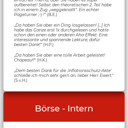
einfaches Thema, aber Sie haben es super
aufbereitet! Selbst den theoretischen 2. Teil habe
ich in einem Zug „weggeknallt“. Ein echter
Pageturner
;-)
!
" (B.E.)
„
Da haben Sie aber ein Ding losgelassen! […] Ich
habe das Ganze erst 1x durchgelesen und hatte
schon den einen oder anderen Aha-Effekt. Eine
interessante und spannende Lektüre; dafür
besten Dank
!“ (H.P.)
„
Da haben Sie aber eine tolle Arbeit geleistet!
Chapeau!!
“ (H.K.)
„
Dem besten Dank für die ‚Inflationsschutz-Akte'
schließe ich mich sehr gern an, lieber Herr Ewert
."
(S.v.H.)
Börse - Intern