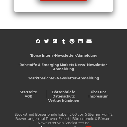
'Börse Intern'-Newsletter-Abmeldung
'Rohstoffe & Emerging Markets News'-Newsletter-
Abmeldung
'Marktberichte'-Newsletter-Abmeldung
Startseite
Börsenbriefe
Über uns
AGB
Datenschutz
Impressum
Vertrag kündigen
Stockstreet Börsenbriefe
haben
5,00
von
5
Sternen von
12
Bewertungen auf
ProvenExpert
| Börsenbriefe & Börsen-
Newsletter von Stockstreet.de