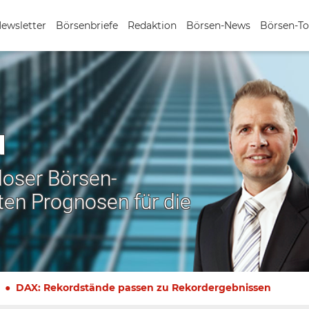
Newsletter
Börsenbriefe
Redaktion
Börsen-News
Börsen-To
N
nloser Börsen-
ten Prognosen für die
DAX: Rekordstände passen zu Rekordergebnissen