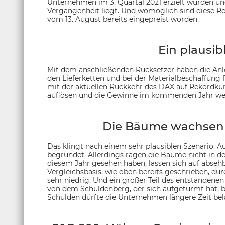
Unternehmen im 3. Quartal 2021 erzielt wurden und
Vergangenheit liegt. Und womöglich sind diese 
vom 13. August bereits eingepreist worden.
Ein plausib
Mit dem anschließenden Rücksetzer haben die Anle
den Lieferketten und bei der Materialbeschaffung 
mit der aktuellen Rückkehr des DAX auf Rekordkur
auflösen und die Gewinne im kommenden Jahr wei
Die Bäume wachsen 
Das klingt nach einem sehr plausiblen Szenario. 
begründet. Allerdings ragen die Bäume nicht in d
diesem Jahr gesehen haben, lassen sich auf absehba
Vergleichsbasis, wie oben bereits geschrieben, d
sehr niedrig. Und ein großer Teil des entstandene
von dem Schuldenberg, der sich aufgetürmt hat, 
Schulden dürfte die Unternehmen längere Zeit bel