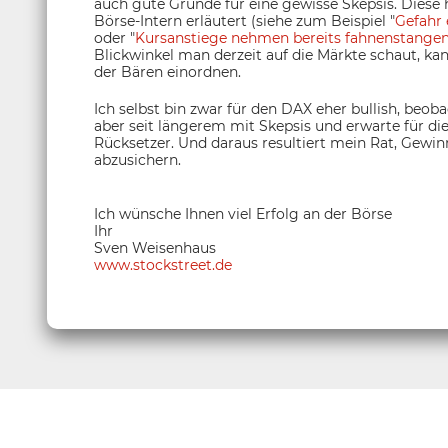
auch gute Gründe für eine gewisse Skepsis. Diese
Börse-Intern erläutert (siehe zum Beispiel "
Gefahr 
oder "
Kursanstiege nehmen bereits fahnenstangen
Blickwinkel man derzeit auf die Märkte schaut, ka
der Bären einordnen.
Ich selbst bin zwar für den DAX eher bullish, beo
aber seit längerem mit Skepsis und erwarte für d
Rücksetzer. Und daraus resultiert mein Rat, Gew
abzusichern.
Ich wünsche Ihnen viel Erfolg an der Börse
Ihr
Sven Weisenhaus
www.stockstreet.de