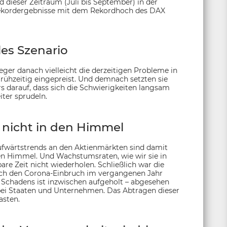
 dieser Zeitraum (Juli bis September) in der
Rekordergebnisse mit dem Rekordhoch des DAX
les Szenario
ger danach vielleicht die derzeitigen Probleme in
frühzeitig eingepreist. Und demnach setzten sie
s darauf, dass sich die Schwierigkeiten langsam
ter sprudeln.
nicht in den Himmel
Aufwärtstrends an den Aktienmärkten sind damit
en Himmel. Und Wachstumsraten, wie wir sie in
re Zeit nicht wiederholen. Schließlich war die
urch den Corona-Einbruch im vergangenen Jahr
n Schadens ist inzwischen aufgeholt – abgesehen
bei Staaten und Unternehmen. Das Abtragen dieser
asten.