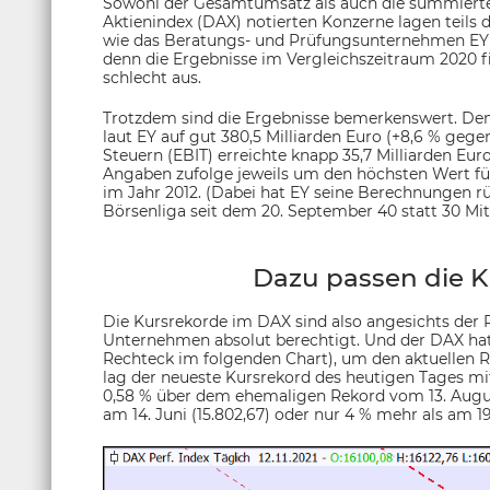
Sowohl der Gesamtumsatz als auch die summiert
Aktienindex (DAX) notierten Konzerne lagen teils 
wie das Beratungs- und Prüfungsunternehmen EY er
denn die Ergebnisse im Vergleichszeitraum 2020 
schlecht aus.
Trotzdem sind die Ergebnisse bemerkenswert. De
laut EY auf gut 380,5 Milliarden Euro (+8,6 % geg
Steuern (EBIT) erreichte knapp 35,7 Milliarden Euro
Angaben zufolge jeweils um den höchsten Wert für
im Jahr 2012. (Dabei hat EY seine Berechnungen rü
Börsenliga seit dem 20. September 40 statt 30 Mitg
Dazu passen die K
Die Kursrekorde im DAX sind also angesichts der 
Unternehmen absolut berechtigt. Und der DAX hat 
Rechteck im folgenden Chart), um den aktuellen R
lag der neueste Kursrekord des heutigen Tages mit
0,58 % über dem ehemaligen Rekord vom 13. August
am 14. Juni (15.802,67) oder nur 4 % mehr als am 19. 