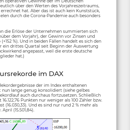
en operativen Gewinne der im Deutschen
deutlich über den Werten des Vorjahreszeitraums,
rechnet hat. Aber das ist auch kein Kunststück,
fielen durch die Corona-Pandemie auch besonders
nn die Erlöse der Unternehmen summierten sich
enüber dem Vorjahr), der Gewinn vor Zinsen und
 (+152 %). Und in beiden Fällen handelt es sich den
 ein drittes Quartal seit Beginn der Auswertung
ckwirkend angepasst, weil die erste deutsche
lieder hat.)
ursrekorde im DAX
Rekordergebnisse der im Index enthaltenen
nun lange genug konsolidiert (siehe gelbes
ekordlauf auch durchaus fortzusetzen. Schließlich
 16.122,76 Punkten nur weniger als 100 Zähler bzw.
 (16.030,33). Und es sind nur rund 2 % mehr als
April (15.501,84).