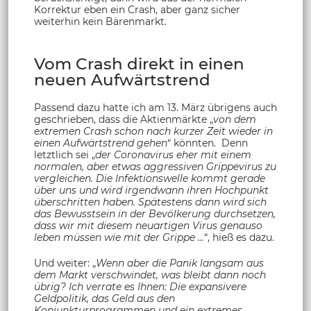
Korrektur eben ein Crash, aber ganz sicher
weiterhin kein Bärenmarkt.
Vom Crash direkt in einen
neuen Aufwärtstrend
Passend dazu hatte ich am 13. März übrigens auch
geschrieben, dass die Aktienmärkte „
von dem
extremen Crash schon nach kurzer Zeit wieder in
einen Aufwärtstrend gehen
“ könnten. Denn
letztlich sei „
der Coronavirus eher mit einem
normalen, aber etwas aggressiven Grippevirus zu
vergleichen. Die Infektionswelle kommt gerade
über uns und wird irgendwann ihren Hochpunkt
überschritten haben. Spätestens dann wird sich
das Bewusstsein in der Bevölkerung durchsetzen,
dass wir mit diesem neuartigen Virus genauso
leben müssen wie mit der Grippe …
“, hieß es dazu.
Und weiter: „
Wenn aber die Panik langsam aus
dem Markt verschwindet, was bleibt dann noch
übrig? Ich verrate es Ihnen: Die expansivere
Geldpolitik, das Geld aus den
Konjunkturprogrammen und ein extremes