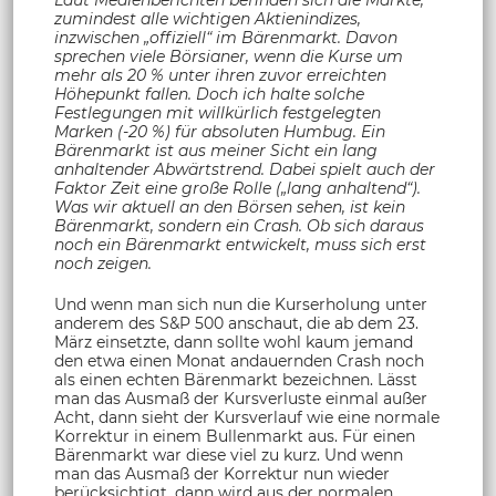
zumindest alle wichtigen Aktienindizes,
inzwischen „offiziell“ im Bärenmarkt. Davon
sprechen viele Börsianer, wenn die Kurse um
mehr als 20 % unter ihren zuvor erreichten
Höhepunkt fallen. Doch ich halte solche
Festlegungen mit willkürlich festgelegten
Marken (-20 %) für absoluten Humbug. Ein
Bärenmarkt ist aus meiner Sicht ein lang
anhaltender Abwärtstrend. Dabei spielt auch der
Faktor Zeit eine große Rolle („lang anhaltend“).
Was wir aktuell an den Börsen sehen, ist kein
Bärenmarkt, sondern ein Crash. Ob sich daraus
noch ein Bärenmarkt entwickelt, muss sich erst
noch zeigen.
Und wenn man sich nun die Kurserholung unter
anderem des S&P 500 anschaut, die ab dem 23.
März einsetzte, dann sollte wohl kaum jemand
den etwa einen Monat andauernden Crash noch
als einen echten Bärenmarkt bezeichnen. Lässt
man das Ausmaß der Kursverluste einmal außer
Acht, dann sieht der Kursverlauf wie eine normale
Korrektur in einem Bullenmarkt aus. Für einen
Bärenmarkt war diese viel zu kurz. Und wenn
man das Ausmaß der Korrektur nun wieder
berücksichtigt, dann wird aus der normalen