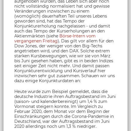
aufgehoben wurden, das Leben sich aber noch
nicht vollständig normalisiert hat und gewisse
Veränderungen inzwischen zu einem
(womöglich) dauerhaften Teil unseres Lebens
geworden sind, hat das Tempo der
Konjunkturerholung nachgelassen - und damit
auch das Tempo der Kurserholungen an den
Aktienmärkten (siehe
Börse-Intern vom
vergangenen Freitag
). Das gilt vor allem für den
Dow Jones, der weniger von den Big-Techs
angetrieben wird, und den DAX. Solche extrem
starken Kursbewegungen, wie wir sie von März
bis Juni gesehen haben, gibt es in beiden Indizes
seit einiger Zeit nicht mehr. Und damit passen
Konjunkturentwicklung und Kursverlauf hier
inzwischen sehr gut zusammen. Schauen wir uns
dazu einige Konjunkturdaten an:
Heute wurde zum Beispiel gemeldet, dass die
deutsche Industrie ihren Auftragsbestand im Juni
(saison- und kalenderbereinigt) um 1,4 % zum
Vormonat steigern konnte. Im Vergleich zu
Februar 2020, dem Monat vor dem Beginn der
Einschränkungen durch die Corona-Pandemie in
Deutschland, war der Auftragsbestand im Juni
2020 allerdings noch um 1,3 % niedriger.