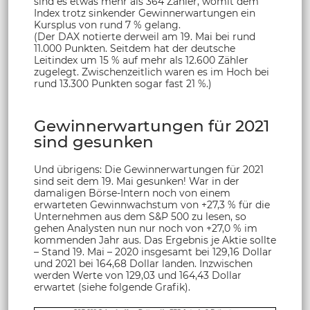
sind es etwas mehr als 364 Zähler, womit dem
Index trotz sinkender Gewinnerwartungen ein
Kursplus von rund 7 % gelang.
(Der DAX notierte derweil am 19. Mai bei rund
11.000 Punkten. Seitdem hat der deutsche
Leitindex um 15 % auf mehr als 12.600 Zähler
zugelegt. Zwischenzeitlich waren es im Hoch bei
rund 13.300 Punkten sogar fast 21 %.)
Gewinnerwartungen für 2021
sind gesunken
Und übrigens: Die Gewinnerwartungen für 2021
sind seit dem 19. Mai gesunken! War in der
damaligen Börse-Intern noch von einem
erwarteten Gewinnwachstum von +27,3 % für die
Unternehmen aus dem S&P 500 zu lesen, so
gehen Analysten nun nur noch von +27,0 % im
kommenden Jahr aus. Das Ergebnis je Aktie sollte
– Stand 19. Mai – 2020 insgesamt bei 129,16 Dollar
und 2021 bei 164,68 Dollar landen. Inzwischen
werden Werte von 129,03 und 164,43 Dollar
erwartet (siehe folgende Grafik).