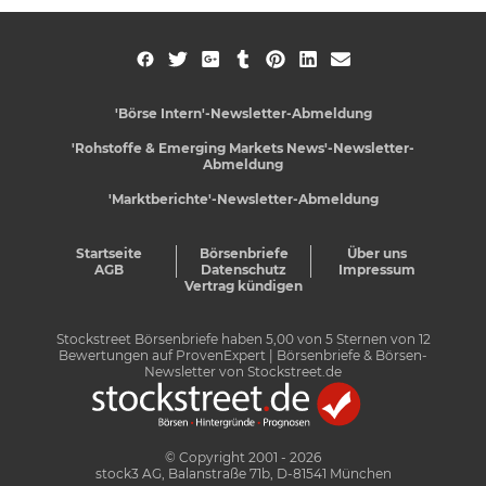
'Börse Intern'-Newsletter-Abmeldung
'Rohstoffe & Emerging Markets News'-Newsletter-
Abmeldung
'Marktberichte'-Newsletter-Abmeldung
Startseite
Börsenbriefe
Über uns
AGB
Datenschutz
Impressum
Vertrag kündigen
Stockstreet Börsenbriefe
haben
5,00
von
5
Sternen von
12
Bewertungen auf
ProvenExpert
| Börsenbriefe & Börsen-
Newsletter von Stockstreet.de
© Copyright 2001 - 2026
stock3 AG, Balanstraße 71b, D-81541 München