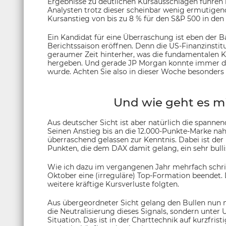
Ergebnisse zu deutlichen Kursausschlägen führen k
Analysten trotz dieser scheinbar wenig ermutigend
Kursanstieg von bis zu 8 % für den S&P 500 in d
Ein Kandidat für eine Überraschung ist eben der B
Berichtssaison eröffnen. Denn die US-Finanzinstitu
geraumer Zeit hinterher, was die fundamentalen 
hergeben. Und gerade JP Morgan konnte immer d
wurde. Achten Sie also in dieser Woche besonde
Und wie geht es m
Aus deutscher Sicht ist aber natürlich die spanne
Seinen Anstieg bis an die 12.000-Punkte-Marke na
überraschend gelassen zur Kenntnis. Dabei ist der
Punkten, die dem DAX damit gelang, ein sehr bulli
Wie ich dazu im vergangenen Jahr mehrfach schr
Oktober eine (irreguläre) Top-Formation beendet.
weitere kräftige Kursverluste folgten.
Aus übergeordneter Sicht gelang den Bullen nun
die Neutralisierung dieses Signals, sondern unte
Situation. Das ist in der Charttechnik auf kurzfris