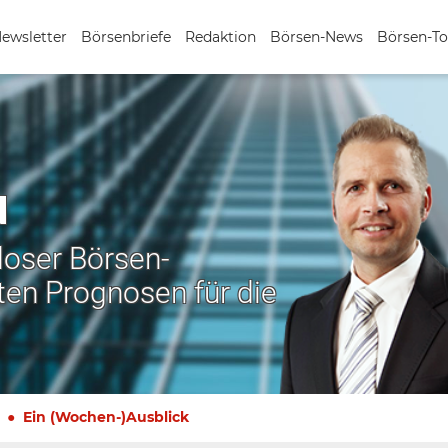
Newsletter
Börsenbriefe
Redaktion
Börsen-News
Börsen-To
N
nloser Börsen-
ten Prognosen für die
Ein (Wochen-)Ausblick