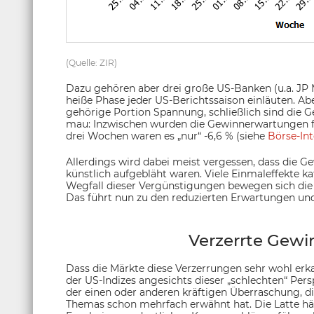
(Quelle: ZIR)
Dazu gehören aber drei große US-Banken (u.a. JP Mo
heiße Phase jeder US-Berichtssaison einläuten. Abe
gehörige Portion Spannung, schließlich sind die 
mau: Inzwischen wurden die Gewinnerwartungen für
drei Wochen waren es „nur“ -6,6 % (siehe
Börse-Int
Allerdings wird dabei meist vergessen, dass die 
künstlich aufgebläht waren. Viele Einmaleffekte k
Wegfall dieser Vergünstigungen bewegen sich die
Das führt nun zu den reduzierten Erwartungen un
Verzerrte Gew
Dass die Märkte diese Verzerrungen sehr wohl erka
der US-Indizes angesichts dieser „schlechten“ Pe
der einen oder anderen kräftigen Überraschung, 
Themas schon mehrfach erwähnt hat. Die Latte hän