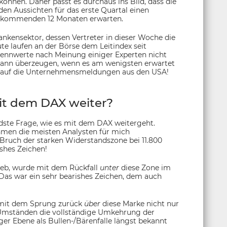
önnen. Daher passt es durchaus ins Bild, dass die
en Aussichten für das erste Quartal einen
en kommenden 12 Monaten erwarten.
ankensektor, dessen Vertreter in dieser Woche die
te laufen an der Börse dem Leitindex seit
Kennwerte nach Meinung einiger Experten nicht
ann überzeugen, wenn es am wenigsten erwartet
rs auf die Unternehmensmeldungen aus den USA!
it dem DAX weiter?
ndste Frage, wie es mit dem DAX weitergeht.
hmen die meisten Analysten für mich
 Bruch der starken Widerstandszone bei 11.800
shes Zeichen!
ieb, wurde mit dem Rückfall
unter
diese Zone im
 Das war ein sehr bearishes Zeichen, dem auch
 mit dem Sprung zurück
über
diese Marke nicht nur
r Umständen die vollständige Umkehrung der
tiger Ebene als Bullen-/Bärenfalle längst bekannt