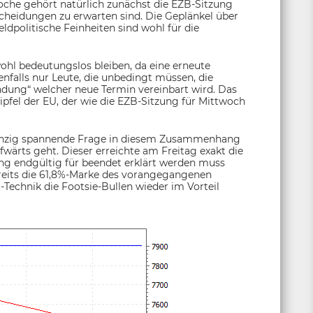
oche gehört natürlich zunächst die EZB-Sitzung
cheidungen zu erwarten sind. Die Geplänkel über
dpolitische Feinheiten sind wohl für die
ohl bedeutungslos bleiben, da eine erneute
nfalls nur Leute, die unbedingt müssen, die
dung“ welcher neue Termin vereinbart wird. Das
gipfel der EU, der wie die EZB-Sitzung für Mittwoch
 einzig spannende Frage in diesem Zusammenhang
fwärts geht. Dieser erreichte am Freitag exakt die
rung endgültig für beendet erklärt werden muss
bereits die 61,8%-Marke des vorangegangenen
Technik die Footsie-Bullen wieder im Vorteil