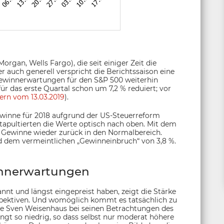
rgan, Wells Fargo), die seit einiger Zeit die
r auch generell verspricht die Berichtssaison eine
Gewinnerwartungen für den S&P 500 weiterhin
 das erste Quartal schon um 7,2 % reduiert; vor
ern vom 13.03.2019
).
Gewinne für 2018 aufgrund der US-Steuerreform
atapultierten die Werte optisch nach oben. Mit dem
 Gewinne wieder zurück in den Normalbereich.
d dem vermeintlichen „Gewinneinbruch“ von 3,8 %.
innerwartungen
nnt und längst eingepreist haben, zeigt die Stärke
rspektiven. Und womöglich kommt es tatsächlich zu
die Sven Weisenhaus bei seinen Betrachtungen des
gt so niedrig, so dass selbst nur moderat höhere