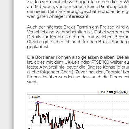
Zu den vermeintlich wichtigen Terminen dieser W
am Mittwoch, von der jedoch keine Richtungsents
die neuen Refinanzierungsgeschäfte und andere gel
wenigsten Anleger interessant.
Auch der nächste Brexit-Termin am Freitag wird w
Verschiebung wahrscheinlich ist. Dabei werden ebe
Details zur Kenntnis nehmen, mit welcher „Begrün
Gleiche gilt sicherlich auch für den Brexit-Sonder
geplant ist.
Die Börsianer können also gelassen bleiben. Die
ist, ob es mit dem UK-Leitindex FTSE 100 weiter au
letzte Abwärtslinie, bevor die jüngste Konsolidie
(siehe folgender Chart). Zuvor hat der „Footsie“ 
Einbruchs überwunden, so dass auch die Fibonacci-
sieht.