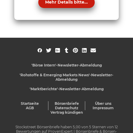
Mehr Details bitte...
'Börse Intern'-Newsletter-Abmeldung
'Rohstoffe & Emerging Markets News'-Newsletter-
Abmeldung
'Marktberichte'-Newsletter-Abmeldung
Startseite
Börsenbriefe
Über uns
AGB
Datenschutz
Impressum
Vertrag kündigen
Stockstreet Börsenbriefe
haben
5,00
von
5
Sternen von
12
Bewertungen auf
ProvenExpert
| Börsenbriefe & Börsen-