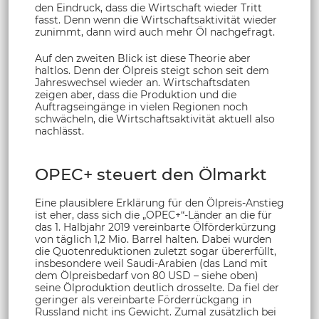
den Eindruck, dass die Wirtschaft wieder Tritt
fasst. Denn wenn die Wirtschaftsaktivität wieder
zunimmt, dann wird auch mehr Öl nachgefragt.
Auf den zweiten Blick ist diese Theorie aber
haltlos. Denn der Ölpreis steigt schon seit dem
Jahreswechsel wieder an. Wirtschaftsdaten
zeigen aber, dass die Produktion und die
Auftragseingänge in vielen Regionen noch
schwächeln, die Wirtschaftsaktivität aktuell also
nachlässt.
OPEC+ steuert den Ölmarkt
Eine plausiblere Erklärung für den Ölpreis-Anstieg
ist eher, dass sich die „OPEC+“-Länder an die für
das 1. Halbjahr 2019 vereinbarte Ölförderkürzung
von täglich 1,2 Mio. Barrel halten. Dabei wurden
die Quotenreduktionen zuletzt sogar übererfüllt,
insbesondere weil Saudi-Arabien (das Land mit
dem Ölpreisbedarf von 80 USD – siehe oben)
seine Ölproduktion deutlich drosselte. Da fiel der
geringer als vereinbarte Förderrückgang in
Russland nicht ins Gewicht. Zumal zusätzlich bei