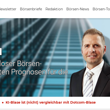
Newsletter
Börsenbriefe
Redaktion
Börsen-News
Börsen-To
N
nloser Börsen-
ten Prognosen für die
KI-Blase ist (nicht) vergleichbar mit Dotcom-Blase